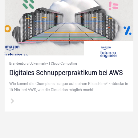
Brandenburg Uckermark+ | Cloud-Computing
Di­gi­ta­les Schnup­per­prak­ti­kum bei AWS
Wie kommt die Cham­pi­ons Le­ague auf dei­nen Bild­schirm? Ent­de­cke in
15 Min. bei AWS, wie die Cloud das mög­lich macht!