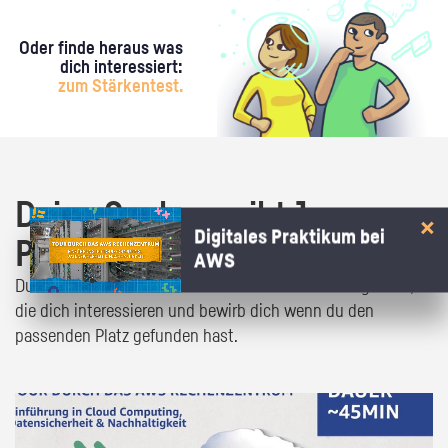
Oder finde heraus was
dich interessiert:
zum Stärkentest.
Deine Suche ergibt 1
Digitales Praktikum bei
Praktikumsangebot!
AWS
Du bist fast da! Klick dich durch die Praktikumsangebote,
die dich interessieren und bewirb dich wenn du den
passenden Platz gefunden hast.