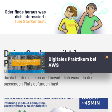
Oder finde heraus was
dich interessiert:
zum Stärkentest.
Deine Suche ergibt 1
Digitales Praktikum bei
Praktikumsangebot!
AWS
Du bist fast da! Klick dich durch die Praktikumsangebote,
die dich interessieren und bewirb dich wenn du den
passenden Platz gefunden hast.