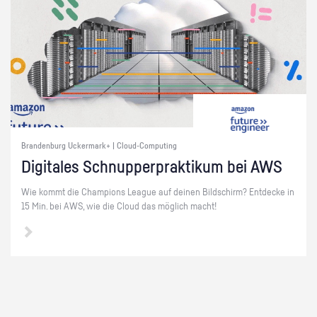
Brandenburg Uckermark+ | Cloud-Computing
Di­gi­ta­les Schnup­per­prak­ti­kum bei AWS
Wie kommt die Cham­pi­ons Le­ague auf dei­nen Bild­schirm? Ent­de­cke in
15 Min. bei AWS, wie die Cloud das mög­lich macht!