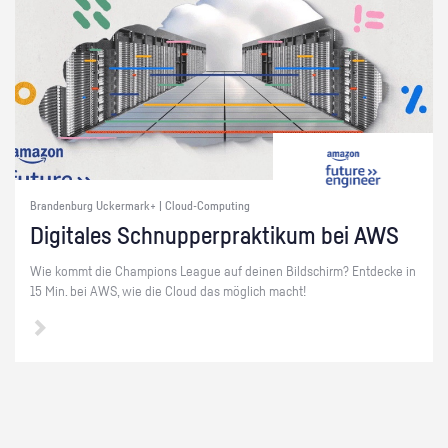
Brandenburg Uckermark+ | Cloud-Computing
Di­gi­ta­les Schnup­per­prak­ti­kum bei AWS
Wie kommt die Cham­pi­ons Le­ague auf dei­nen Bild­schirm? Ent­de­cke in
15 Min. bei AWS, wie die Cloud das mög­lich macht!