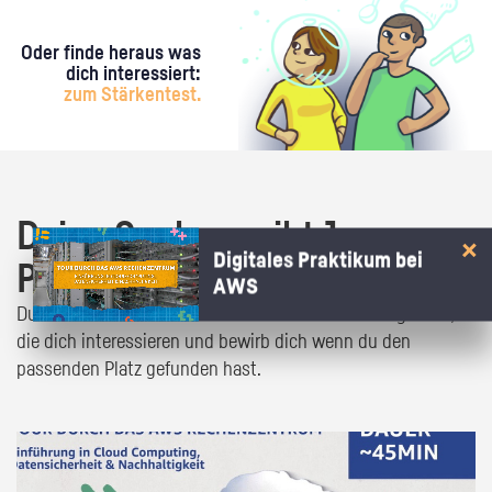
Oder finde heraus was
dich interessiert:
zum Stärkentest.
Deine Suche ergibt 1
Digitales Praktikum bei
Praktikumsangebot!
AWS
Du bist fast da! Klick dich durch die Praktikumsangebote,
die dich interessieren und bewirb dich wenn du den
passenden Platz gefunden hast.