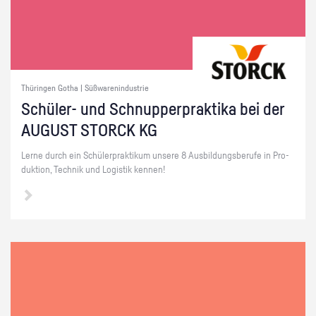
Thüringen Gotha | Süßwarenindustrie
Schü­ler- und Schnup­per­prak­ti­ka bei der
AU­GUST STORCK KG
Lerne durch ein Schü­ler­prak­ti­kum un­se­re 8 Aus­bil­dungs­be­ru­fe in Pro­
duk­ti­on, Tech­nik und Lo­gis­tik ken­nen!