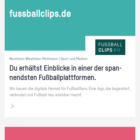
fuss­ball­clips.de
Nordrhein-Westfalen Mettmann | Sport und Medien
Du er­hältst Ein­bli­cke in einer der span­
nends­ten Fuß­ball­platt­for­men.
Wir bauen die di­gi­ta­le Hei­mat für Fuß­ball­fans. Eine App, die be­geis­tert,
ver­bin­det und Fuß­ball neu er­leb­bar macht.