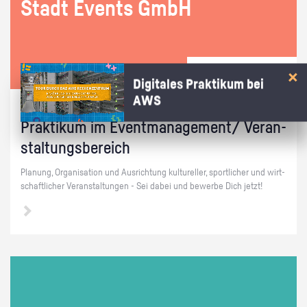
Stadt Events GmbH
Digitales Praktikum bei
AWS
Niedersachsen Hannover | Veranstaltungsbranche
Prak­ti­kum im Event­ma­nage­ment/ Ver­an­
stal­tungs­be­reich
Pla­nung, Or­ga­ni­sa­ti­on und Aus­rich­tung kul­tu­rel­ler, sport­li­cher und wirt­
schaft­li­cher Ver­an­stal­tun­gen - Sei dabei und be­wer­be Dich jetzt!