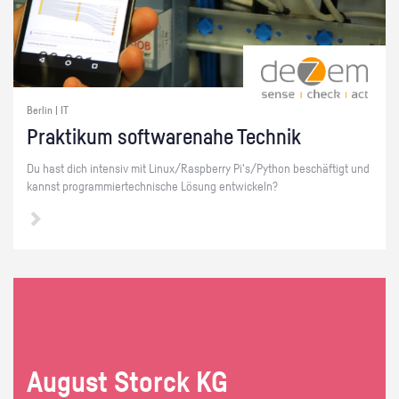
Berlin | IT
Prak­ti­kum soft­ware­na­he Tech­nik
Du hast dich in­ten­siv mit Linux/Raspber­ry Pi's/Py­thon be­schäf­tigt und
kannst pro­gram­mier­tech­ni­sche Lö­sung ent­wi­ckeln?
Au­gust Storck KG