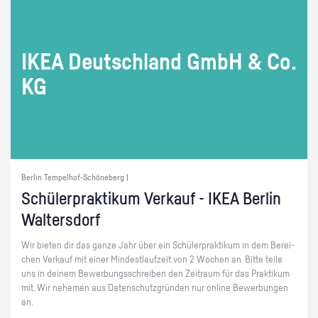
IKEA Deutsch­land GmbH & Co.​
KG
Berlin Tempelhof-Schöneberg |
Schü­ler­prak­ti­kum Ver­kauf - IKEA Ber­lin
Wal­ters­dorf
Wir bie­ten dir das ganze Jahr über ein Schü­ler­prak­ti­kum in dem Be­rei­
chen Ver­kauf mit einer Min­dest­lauf­zeit von 2 Wo­chen an. Bitte teile
uns in dei­nem Be­wer­bungs­schrei­ben den Zeit­raum für das Prak­ti­kum
mit. Wir ne­he­men aus Da­ten­schutz­grün­den nur on­line Be­wer­bun­gen
an.