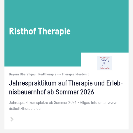
Ris­t­hof The­ra­pie
Bayern Oberallgäu | Reittherapie --- Therapie Pferdwirt
Jah­resprak­ti­kum auf The­ra­pie und Er­leb­
nis­bau­ern­hof ab Som­mer 2026
Jah­resprak­ti­kums­plät­ze ab Som­mer 2026 - All­gäu Info unter www.​
risthoft-​therapie.​de