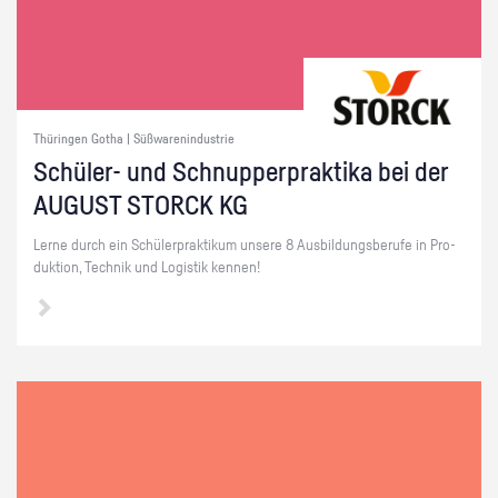
Thüringen Gotha | Süßwarenindustrie
Schü­ler- und Schnup­per­prak­ti­ka bei der
AU­GUST STORCK KG
Lerne durch ein Schü­ler­prak­ti­kum un­se­re 8 Aus­bil­dungs­be­ru­fe in Pro­
duk­ti­on, Tech­nik und Lo­gis­tik ken­nen!