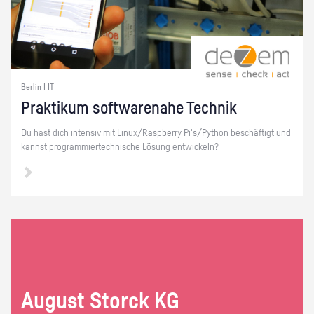
Berlin | IT
Prak­ti­kum soft­ware­na­he Tech­nik
Du hast dich in­ten­siv mit Linux/Raspber­ry Pi's/Py­thon be­schäf­tigt und
kannst pro­gram­mier­tech­ni­sche Lö­sung ent­wi­ckeln?
Au­gust Storck KG