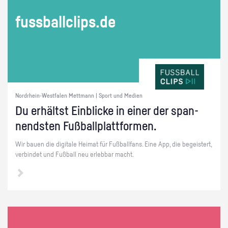
fuss­ball­clips.de
Nordrhein-Westfalen Mettmann | Sport und Medien
Du er­hältst Ein­bli­cke in einer der span­
nends­ten Fuß­ball­platt­for­men.
Wir bauen die di­gi­ta­le Hei­mat für Fuß­ball­fans. Eine App, die be­geis­tert,
ver­bin­det und Fuß­ball neu er­leb­bar macht.