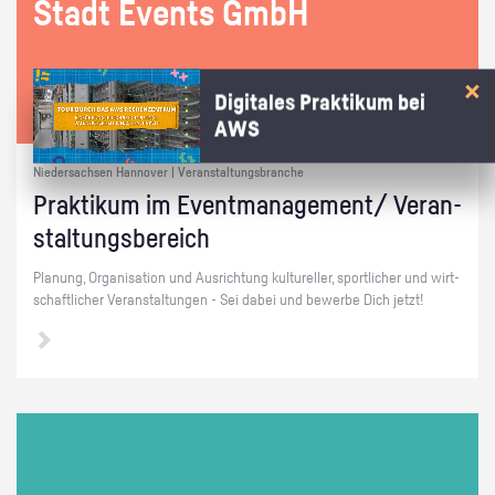
Stadt Events GmbH
Digitales Praktikum bei
AWS
Niedersachsen Hannover | Veranstaltungsbranche
Prak­ti­kum im Event­ma­nage­ment/ Ver­an­
stal­tungs­be­reich
Pla­nung, Or­ga­ni­sa­ti­on und Aus­rich­tung kul­tu­rel­ler, sport­li­cher und wirt­
schaft­li­cher Ver­an­stal­tun­gen - Sei dabei und be­wer­be Dich jetzt!