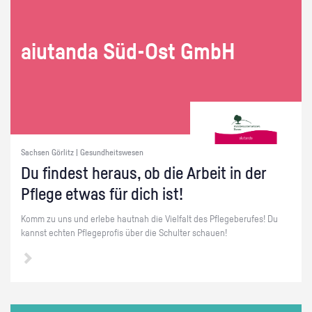
ai­utan­da Süd-Ost GmbH
Sachsen Görlitz | Gesundheitswesen
Du fin­dest her­aus, ob die Ar­beit in der
Pfle­ge etwas für dich ist!
Komm zu uns und er­le­be haut­nah die Viel­falt des Pfle­ge­be­ru­fes! Du
kannst ech­ten Pfle­ge­pro­fis über die Schul­ter schau­en!