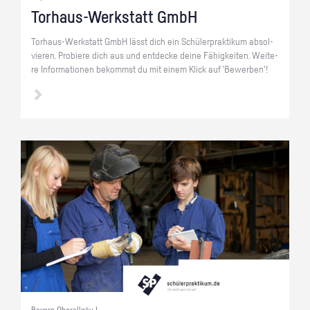
Tor­haus-Werk­statt GmbH
Tor­haus-Werk­statt GmbH lässt dich ein Schü­ler­prak­ti­kum ab­sol­
vie­ren. Pro­bie­re dich aus und ent­de­cke deine Fä­hig­kei­ten. Wei­te­
re In­for­ma­tio­nen be­kommst du mit einem Klick auf 'Be­wer­ben'!
Bayern Oberallgäu |