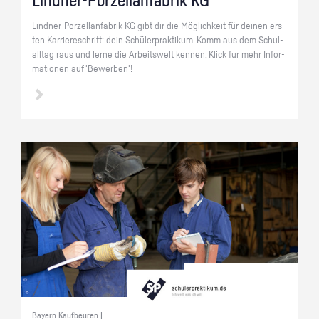
Lind­ner-Por­zel­lan­fa­brik KG
Lind­ner-Por­zel­lan­fa­brik KG gibt dir die Mög­lich­keit für dei­nen ers­
ten Kar­rie­re­schritt: dein Schü­ler­prak­ti­kum. Komm aus dem Schul­
all­tag raus und lerne die Ar­beits­welt ken­nen. Klick für mehr In­for­
ma­tio­nen auf 'Be­wer­ben'!
Bayern Kaufbeuren |