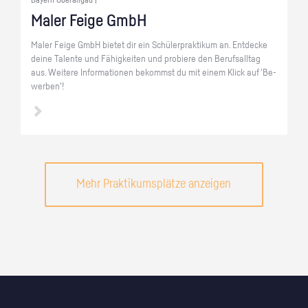
Maler Feige GmbH
Maler Feige GmbH bie­tet dir ein Schü­ler­prak­ti­kum an. Ent­de­cke
deine Ta­len­te und Fä­hig­kei­ten und pro­bie­re den Be­rufs­all­tag
aus. Wei­te­re In­for­ma­tio­nen be­kommst du mit einem Klick auf 'Be­
wer­ben'!
Mehr Praktikumsplätze anzeigen