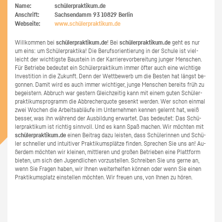
Name:
schülerpraktikum.de
Anschrift:
Sachsendamm 93
10829
Berlin
Webseite:
www.​schüler​prak​tiku​m.​de
Will­kom­men bei
schü­ler­prak­ti­kum.de
! Bei
schü­ler­prak­ti­kum.de
geht es nur
um eins: um Schü­ler­prak­ti­ka! Die Be­rufs­ori­en­tie­rung in der Schu­le ist viel­
leicht der wich­tigs­te Bau­stein in der Kar­rie­re­vor­be­rei­tung jun­ger Men­schen.
Für Be­trie­be be­deu­tet ein Schü­ler­prak­ti­kum immer öfter auch eine wich­ti­ge
In­ves­ti­ti­on in die Zu­kunft. Denn der Wett­be­werb um die Bes­ten hat längst be­
gon­nen. Damit wird es auch immer wich­ti­ger, junge Men­schen be­reits früh zu
be­geis­tern. Ab­bruch war ges­tern Gleich­zei­tig kann mit einem guten Schü­ler­
prak­ti­kums­pro­gramm die Ab­bre­cher­quo­te ge­senkt wer­den. Wer schon ein­mal
zwei Wo­chen die Ar­beits­ab­läu­fe im Un­ter­neh­men ken­nen ge­lernt hat, weiß
bes­ser, was ihn wäh­rend der Aus­bil­dung er­war­tet. Das be­deu­tet: Das Schü­
ler­prak­ti­kum ist rich­tig sinn­voll. Und es kann Spaß ma­chen. Wir möch­ten mit
schü­ler­prak­ti­kum.de
einen Bei­trag dazu leis­ten, dass Schü­le­rin­nen und Schü­
ler schnel­ler und in­tui­ti­ver Prak­ti­kums­plät­ze fin­den. Spre­chen Sie uns an! Au­
ßer­dem möch­ten wir klei­nen, mitt­le­ren und gro­ßen Be­trie­ben eine Platt­form
bie­ten, um sich den Ju­gend­li­chen vor­zu­stel­len. Schrei­ben Sie uns gerne an,
wenn Sie Fra­gen haben, wir Ihnen wei­ter­hel­fen kön­nen oder wenn Sie einen
Prak­ti­kums­platz ein­stel­len möch­ten. Wir freu­en uns, von Ihnen zu hören.