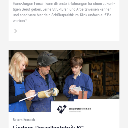
Hans-Jür­gen Fersch kann dir erste Er­fah­run­gen für einen zu­künf­
ti­gen Beruf geben. Lerne Struk­tu­ren und Ar­beits­wei­sen ken­nen
und ab­sol­vie­re hier dein Schü­ler­prak­ti­kum. Klick ein­fach auf 'Be­
wer­ben'!
Bayern Kronach |