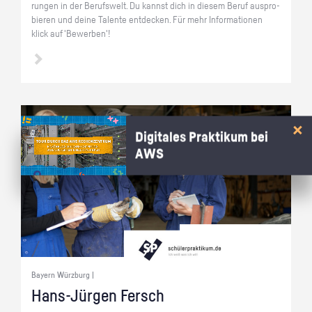
run­gen in der Be­rufs­welt. Du kannst dich in die­sem Beruf aus­pro­
bie­ren und deine Ta­len­te ent­de­cken. Für mehr In­for­ma­tio­nen
klick auf 'Be­wer­ben'!
Digitales Praktikum bei
AWS
Bayern Würzburg |
Hans-Jür­gen Fersch