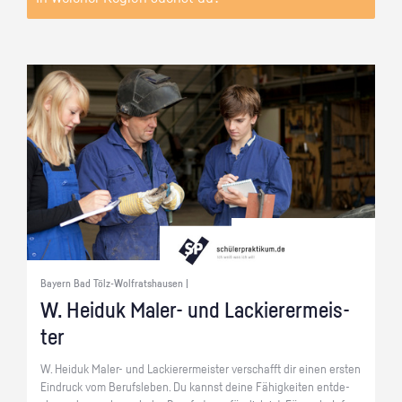
Bayern Bad Tölz-Wolfratshausen |
W. Hei­duk Ma­ler- und La­ckie­rer­meis­
ter
W. Hei­duk Ma­ler- und La­ckie­rer­meis­ter ver­schafft dir einen ers­ten
Ein­druck vom Be­rufs­le­ben. Du kannst deine Fä­hig­kei­ten ent­de­