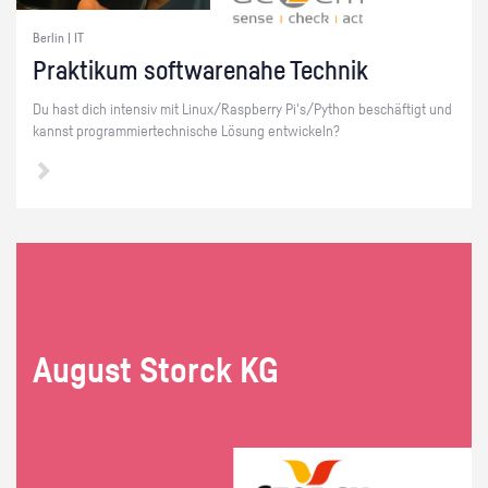
Berlin | IT
Prak­ti­kum soft­ware­na­he Tech­nik
Du hast dich in­ten­siv mit Linux/Raspber­ry Pi's/Py­thon be­schäf­tigt und
kannst pro­gram­mier­tech­ni­sche Lö­sung ent­wi­ckeln?
Au­gust Storck KG