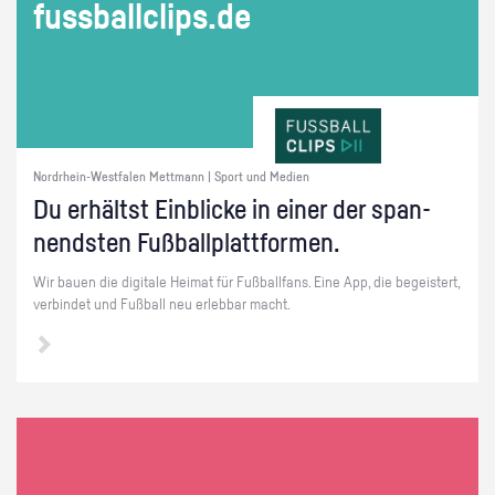
fuss­ball­clips.de
Nordrhein-Westfalen Mettmann | Sport und Medien
Du er­hältst Ein­bli­cke in einer der span­
nends­ten Fuß­ball­platt­for­men.
Wir bauen die di­gi­ta­le Hei­mat für Fuß­ball­fans. Eine App, die be­geis­tert,
ver­bin­det und Fuß­ball neu er­leb­bar macht.