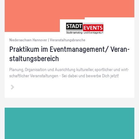
Niedersachsen Hannover | Veranstaltungsbranche
Prak­ti­kum im Event­ma­nage­ment/ Ver­an­
stal­tungs­be­reich
Pla­nung, Or­ga­ni­sa­ti­on und Aus­rich­tung kul­tu­rel­ler, sport­li­cher und wirt­
schaft­li­cher Ver­an­stal­tun­gen - Sei dabei und be­wer­be Dich jetzt!