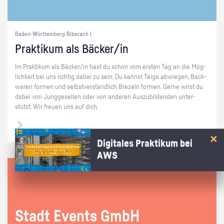
Baden-Württemberg Biberach |
Prak­ti­kum als Bä­cker/in
Im Prak­ti­kum als Bä­cker/in hast du schon vom ers­ten Tag an die Mög­
lich­keit bei uns rich­tig dabei zu sein. Du kannst Teige ab­wie­gen, Back­
wa­ren for­men und selbst­ver­ständ­lich Bre­zeln for­men. Gerne wirst du
dabei von Jung­ge­sel­len oder von an­de­ren Aus­zu­bil­den­den un­ter­
stützt. Wir freu­en uns auf dich.
Digitales Praktikum bei
AWS
Stadt Events GmbH