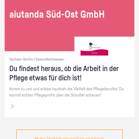
ai­utan­da Süd-Ost GmbH
Sachsen Görlitz | Gesundheitswesen
Du fin­dest her­aus, ob die Ar­beit in der
Pfle­ge etwas für dich ist!
Komm zu uns und er­le­be haut­nah die Viel­falt des Pfle­ge­be­ru­fes! Du
kannst ech­ten Pfle­ge­pro­fis über die Schul­ter schau­en!