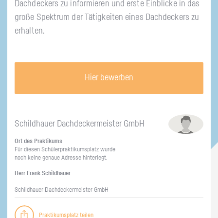
Dach­de­ckers zu in­for­mie­ren und erste Ein­bli­cke in das
große Spek­trum der Tä­tig­kei­ten eines Dach­de­ckers zu
er­hal­ten.
Hier bewerben
Schild­hau­er Dach­de­cker­meis­ter GmbH
Ort des Prak­ti­kums
Für die­sen Schü­ler­prak­ti­kums­platz wurde
noch keine ge­naue Adres­se hin­ter­legt.
Herr Frank Schild­hau­er
Schild­hau­er Dach­de­cker­meis­ter GmbH
Praktikumsplatz teilen