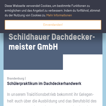
Diese Webseite verwendet Cookies, um bestimmte Funktionen zu
ermöglichen und das Angebot zu verbessern. Indem du fortfährst, stimmst
du der Nutzung von Cookies zu.
Mehr Informationen
Einverstanden!
Schild­hau­er Dach­de­cker­
meis­ter GmbH
Brandenburg |
Schü­ler­prak­ti­kum im Dach­de­ck­er­hand­werk
In un­se­rem Trai­di­ti­ons­be­trieb be­kommt ihr Ge­le­gen­
heit euch über die Aus­bil­dung und das Be­rufs­bild des