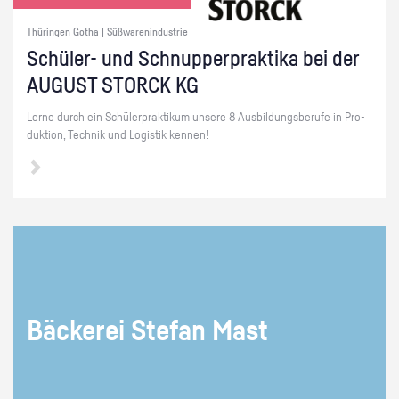
Thüringen Gotha | Süßwarenindustrie
Schü­ler- und Schnup­per­prak­ti­ka bei der
AU­GUST STORCK KG
Lerne durch ein Schü­ler­prak­ti­kum un­se­re 8 Aus­bil­dungs­be­ru­fe in Pro­
duk­ti­on, Tech­nik und Lo­gis­tik ken­nen!
Bä­cke­rei Ste­fan Mast