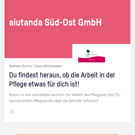
ai­utan­da Süd-Ost GmbH
Sachsen Görlitz | Gesundheitswesen
Du fin­dest her­aus, ob die Ar­beit in der
Pfle­ge etwas für dich ist!
Komm zu uns und er­le­be haut­nah die Viel­falt des Pfle­ge­be­ru­fes! Du
kannst ech­ten Pfle­ge­pro­fis über die Schul­ter schau­en!