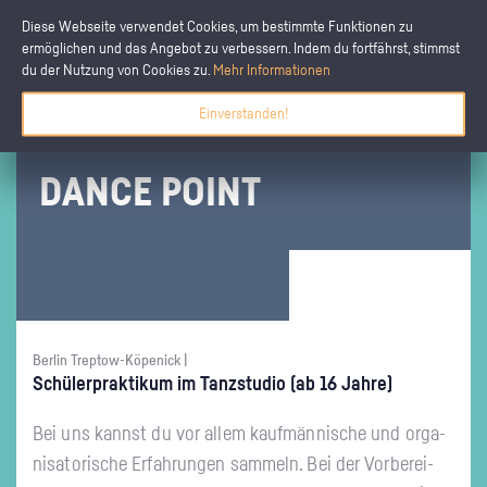
Diese Webseite verwendet Cookies, um bestimmte Funktionen zu
ermöglichen und das Angebot zu verbessern. Indem du fortfährst, stimmst
du der Nutzung von Cookies zu.
Mehr Informationen
Einverstanden!
DANCE POINT
Berlin Treptow-Köpenick |
Schü­ler­prak­ti­kum im Tanz­stu­dio (ab 16 Jahre)
Bei uns kannst du vor allem kauf­män­ni­sche und or­ga­
ni­sa­to­ri­sche Er­fah­run­gen sam­meln. Bei der Vor­be­rei­