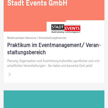
Stadt Events GmbH
Niedersachsen Hannover | Veranstaltungsbranche
Prak­ti­kum im Event­ma­nage­ment/ Ver­an­
stal­tungs­be­reich
Pla­nung, Or­ga­ni­sa­ti­on und Aus­rich­tung kul­tu­rel­ler, sport­li­cher und wirt­
schaft­li­cher Ver­an­stal­tun­gen - Sei dabei und be­wer­be Dich jetzt!