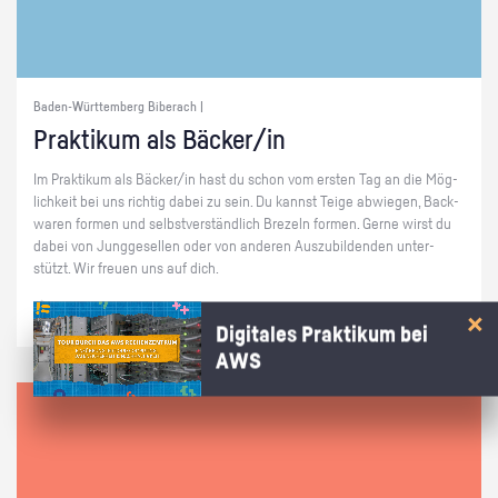
Baden-Württemberg Biberach |
Prak­ti­kum als Bä­cker/in
Im Prak­ti­kum als Bä­cker/in hast du schon vom ers­ten Tag an die Mög­
lich­keit bei uns rich­tig dabei zu sein. Du kannst Teige ab­wie­gen, Back­
wa­ren for­men und selbst­ver­ständ­lich Bre­zeln for­men. Gerne wirst du
dabei von Jung­ge­sel­len oder von an­de­ren Aus­zu­bil­den­den un­ter­
stützt. Wir freu­en uns auf dich.
Digitales Praktikum bei
AWS