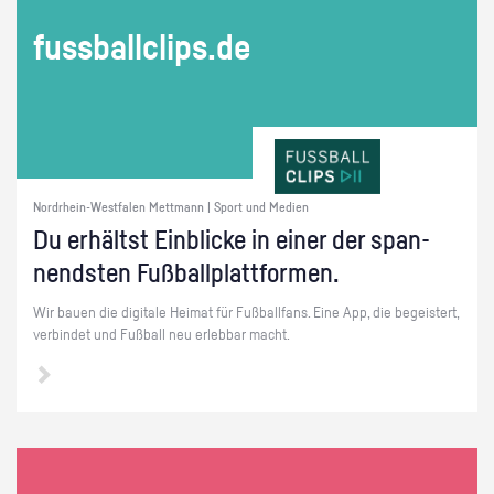
fuss­ball­clips.de
Nordrhein-Westfalen Mettmann | Sport und Medien
Du er­hältst Ein­bli­cke in einer der span­
nends­ten Fuß­ball­platt­for­men.
Wir bauen die di­gi­ta­le Hei­mat für Fuß­ball­fans. Eine App, die be­geis­tert,
ver­bin­det und Fuß­ball neu er­leb­bar macht.