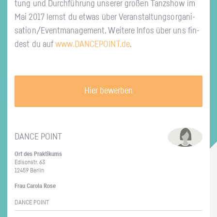
tung und Durch­füh­rung un­se­rer gro­ßen Tanz­show im
Mai 2017 lernst du etwas über Ver­an­stal­tungs­or­ga­ni­
sa­ti­on/Event­ma­nage­ment. Wei­te­re Infos über uns fin­
dest du auf
www.​DANCEPOINT.​de
.
Hier bewerben
DANCE POINT
Ort des Prak­ti­kums
Edi­son­str. 63
12459 Ber­lin
Frau Ca­ro­la Rose
DANCE POINT