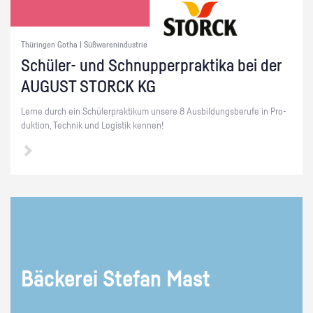
Thüringen Gotha | Süßwarenindustrie
Schü­ler- und Schnup­per­prak­ti­ka bei der
AU­GUST STORCK KG
Lerne durch ein Schü­ler­prak­ti­kum un­se­re 8 Aus­bil­dungs­be­ru­fe in Pro­
duk­ti­on, Tech­nik und Lo­gis­tik ken­nen!
Bä­cke­rei Ste­fan Mast