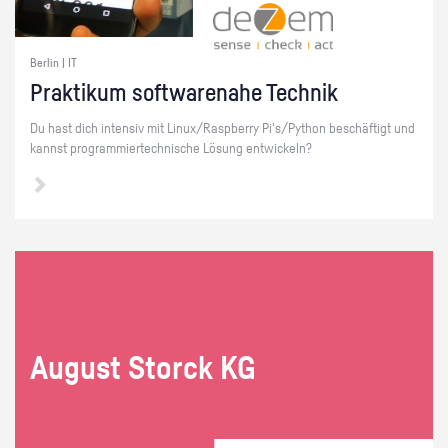
Berlin | IT
Prak­ti­kum soft­ware­na­he Tech­nik
Du hast dich in­ten­siv mit Linux/Raspber­ry Pi's/Py­thon be­schäf­tigt und
kannst pro­gram­mier­tech­ni­sche Lö­sung ent­wi­ckeln?
Au­gust Storck KG