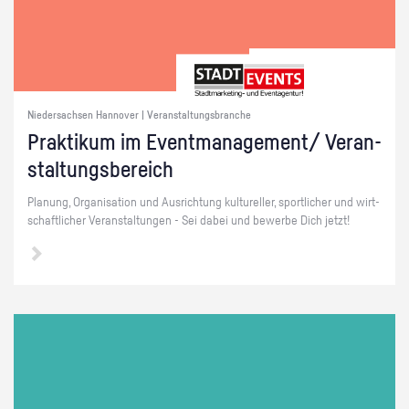
Niedersachsen Hannover | Veranstaltungsbranche
Prak­ti­kum im Event­ma­nage­ment/ Ver­an­
stal­tungs­be­reich
Pla­nung, Or­ga­ni­sa­ti­on und Aus­rich­tung kul­tu­rel­ler, sport­li­cher und wirt­
schaft­li­cher Ver­an­stal­tun­gen - Sei dabei und be­wer­be Dich jetzt!