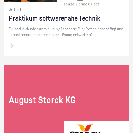
Berlin | IT
Prak­ti­kum soft­ware­na­he Tech­nik
Du hast dich in­ten­siv mit Linux/Raspber­ry Pi's/Py­thon be­schäf­tigt und
kannst pro­gram­mier­tech­ni­sche Lö­sung ent­wi­ckeln?
Au­gust Storck KG