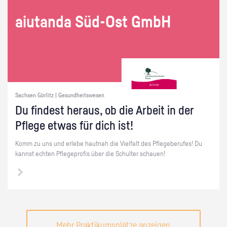
ai­utan­da Süd-Ost GmbH
Sachsen Görlitz | Gesundheitswesen
Du fin­dest her­aus, ob die Ar­beit in der
Pfle­ge etwas für dich ist!
Komm zu uns und er­le­be haut­nah die Viel­falt des Pfle­ge­be­ru­fes! Du
kannst ech­ten Pfle­ge­pro­fis über die Schul­ter schau­en!
Mehr Praktikumsplätze anzeigen