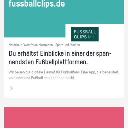
fuss­ball­clips.de
Nordrhein-Westfalen Mettmann | Sport und Medien
Du er­hältst Ein­bli­cke in einer der span­
nends­ten Fuß­ball­platt­for­men.
Wir bauen die di­gi­ta­le Hei­mat für Fuß­ball­fans. Eine App, die be­geis­tert,
ver­bin­det und Fuß­ball neu er­leb­bar macht.