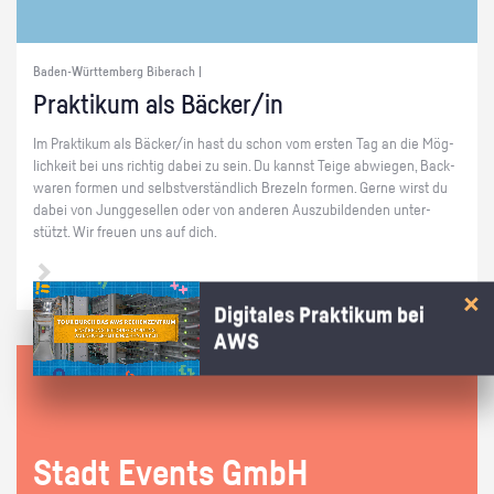
Baden-Württemberg Biberach |
Prak­ti­kum als Bä­cker/in
Im Prak­ti­kum als Bä­cker/in hast du schon vom ers­ten Tag an die Mög­
lich­keit bei uns rich­tig dabei zu sein. Du kannst Teige ab­wie­gen, Back­
wa­ren for­men und selbst­ver­ständ­lich Bre­zeln for­men. Gerne wirst du
dabei von Jung­ge­sel­len oder von an­de­ren Aus­zu­bil­den­den un­ter­
stützt. Wir freu­en uns auf dich.
Digitales Praktikum bei
AWS
Stadt Events GmbH