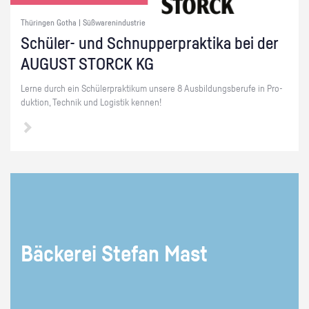
Thüringen Gotha | Süßwarenindustrie
Schü­ler- und Schnup­per­prak­ti­ka bei der
AU­GUST STORCK KG
Lerne durch ein Schü­ler­prak­ti­kum un­se­re 8 Aus­bil­dungs­be­ru­fe in Pro­
duk­ti­on, Tech­nik und Lo­gis­tik ken­nen!
Bä­cke­rei Ste­fan Mast