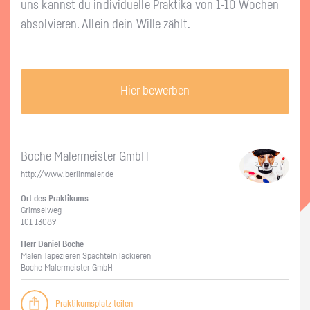
uns kannst du in­di­vi­du­el­le Prak­ti­ka von 1-10 Wo­chen
ab­sol­vie­ren. Al­lein dein Wille zählt.
Hier bewerben
Boche Ma­ler­meis­ter GmbH
http://​www.​berlinmaler.​de
Ort des Prak­ti­kums
Grim­sel­weg
101 13089
Herr Da­ni­el Boche
Malen Ta­pe­zie­ren Spach­teln la­ckie­ren
Boche Ma­ler­meis­ter GmbH
Praktikumsplatz teilen