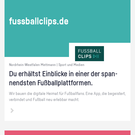
fuss­ball­clips.de
Nordrhein-Westfalen Mettmann | Sport und Medien
Du er­hältst Ein­bli­cke in einer der span­
nends­ten Fuß­ball­platt­for­men.
Wir bauen die di­gi­ta­le Hei­mat für Fuß­ball­fans. Eine App, die be­geis­tert,
ver­bin­det und Fuß­ball neu er­leb­bar macht.