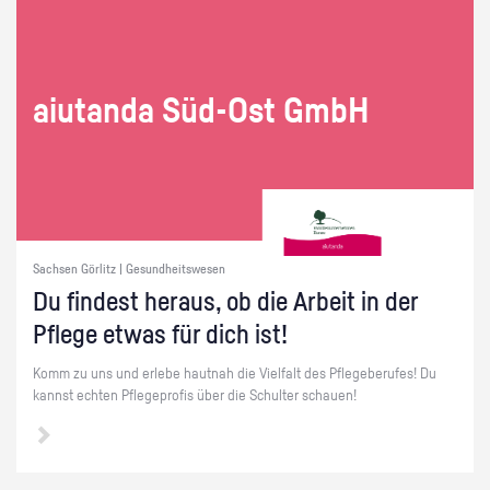
ai­utan­da Süd-Ost GmbH
Sachsen Görlitz | Gesundheitswesen
Du fin­dest her­aus, ob die Ar­beit in der
Pfle­ge etwas für dich ist!
Komm zu uns und er­le­be haut­nah die Viel­falt des Pfle­ge­be­ru­fes! Du
kannst ech­ten Pfle­ge­pro­fis über die Schul­ter schau­en!