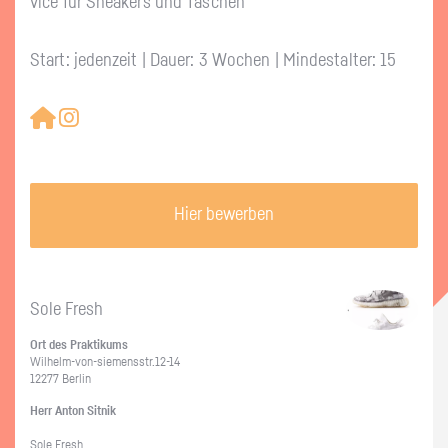
vice für Snea­kers und Ta­schen
Start: jedenzeit | Dauer: 3 Wochen | Mindestalter: 15
Hier bewerben
Sole Fresh
Ort des Prak­ti­kums
Wil­helm-von-sie­mens­str.12-14
12277 Ber­lin
Herr Anton Sit­nik
Sole Fresh