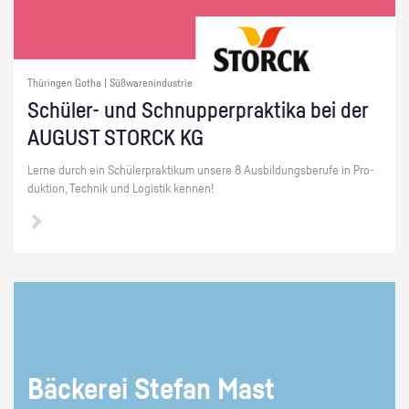
Thüringen Gotha | Süßwarenindustrie
Schü­ler- und Schnup­per­prak­ti­ka bei der
AU­GUST STORCK KG
Lerne durch ein Schü­ler­prak­ti­kum un­se­re 8 Aus­bil­dungs­be­ru­fe in Pro­
duk­ti­on, Tech­nik und Lo­gis­tik ken­nen!
Bä­cke­rei Ste­fan Mast