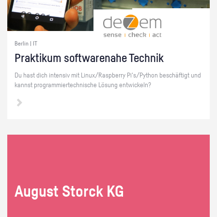
Berlin | IT
Prak­ti­kum soft­ware­na­he Tech­nik
Du hast dich in­ten­siv mit Linux/Raspber­ry Pi's/Py­thon be­schäf­tigt und
kannst pro­gram­mier­tech­ni­sche Lö­sung ent­wi­ckeln?
Au­gust Storck KG