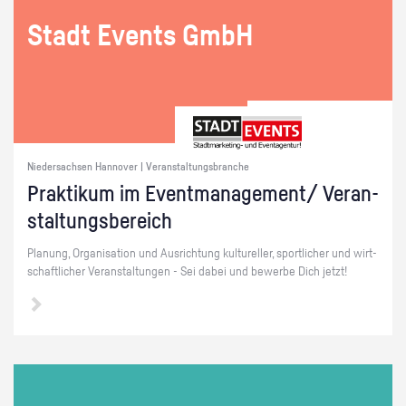
Stadt Events GmbH
Niedersachsen Hannover | Veranstaltungsbranche
Prak­ti­kum im Event­ma­nage­ment/ Ver­an­
stal­tungs­be­reich
Pla­nung, Or­ga­ni­sa­ti­on und Aus­rich­tung kul­tu­rel­ler, sport­li­cher und wirt­
schaft­li­cher Ver­an­stal­tun­gen - Sei dabei und be­wer­be Dich jetzt!