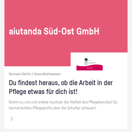
ai­utan­da Süd-Ost GmbH
Sachsen Görlitz | Gesundheitswesen
Du fin­dest her­aus, ob die Ar­beit in der
Pfle­ge etwas für dich ist!
Komm zu uns und er­le­be haut­nah die Viel­falt des Pfle­ge­be­ru­fes! Du
kannst ech­ten Pfle­ge­pro­fis über die Schul­ter schau­en!