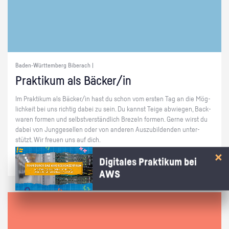
Baden-Württemberg Biberach |
Prak­ti­kum als Bä­cker/in
Im Prak­ti­kum als Bä­cker/in hast du schon vom ers­ten Tag an die Mög­
lich­keit bei uns rich­tig dabei zu sein. Du kannst Teige ab­wie­gen, Back­
wa­ren for­men und selbst­ver­ständ­lich Bre­zeln for­men. Gerne wirst du
dabei von Jung­ge­sel­len oder von an­de­ren Aus­zu­bil­den­den un­ter­
stützt. Wir freu­en uns auf dich.
Digitales Praktikum bei
AWS