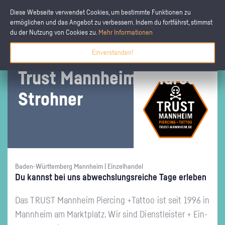
Diese Webseite verwendet Cookies, um bestimmte Funktionen zu
ermöglichen und das Angebot zu verbessern. Indem du fortfährst, stimmst
du der Nutzung von Cookies zu.
Mehr Informationen
Einverstanden!
Trust Mann­heim - Mar­cus
Stroh­ner
Baden-Württemberg Mannheim | Einzelhandel
Du kannst bei uns ab­wechs­lungs­rei­che Tage er­le­ben
Das TRUST Mann­heim Pier­cing +Tat­too ist seit 1996 in
Mann­heim am Markt­platz. Wir sind Dienst­leis­ter + Ein­