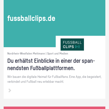
fuss­ball­clips.de
Nordrhein-Westfalen Mettmann | Sport und Medien
Du er­hältst Ein­bli­cke in einer der span­
nends­ten Fuß­ball­platt­for­men.
Wir bauen die di­gi­ta­le Hei­mat für Fuß­ball­fans. Eine App, die be­geis­tert,
ver­bin­det und Fuß­ball neu er­leb­bar macht.