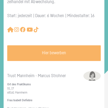
zel­han­del mit Ab­wechs­lung.
Start: jederzeit | Dauer: 6 Wochen | Mindestalter: 16
Hier bewerben
Trust Mann­heim - Mar­cus Stroh­ner
Ort des Prak­ti­kums
S1, 17
68161 Mann­heim
Frau Isa­bell De­fieb­re