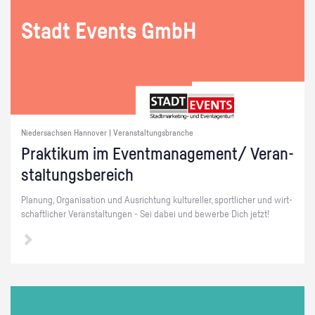
Stadt Events GmbH
Niedersachsen Hannover | Veranstaltungsbranche
Prak­ti­kum im Event­ma­nage­ment/ Ver­an­
stal­tungs­be­reich
Pla­nung, Or­ga­ni­sa­ti­on und Aus­rich­tung kul­tu­rel­ler, sport­li­cher und wirt­
schaft­li­cher Ver­an­stal­tun­gen - Sei dabei und be­wer­be Dich jetzt!