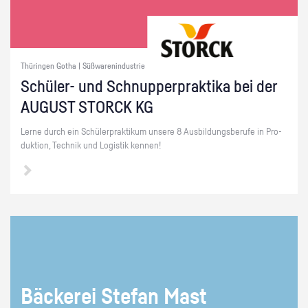
Thüringen Gotha | Süßwarenindustrie
Schü­ler- und Schnup­per­prak­ti­ka bei der
AU­GUST STORCK KG
Lerne durch ein Schü­ler­prak­ti­kum un­se­re 8 Aus­bil­dungs­be­ru­fe in Pro­
duk­ti­on, Tech­nik und Lo­gis­tik ken­nen!
Bä­cke­rei Ste­fan Mast