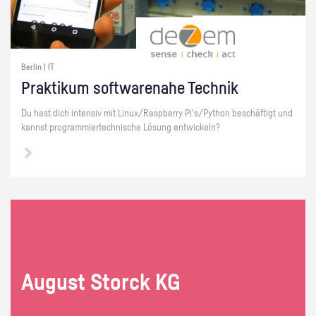
Berlin | IT
Prak­ti­kum soft­ware­na­he Tech­nik
Du hast dich in­ten­siv mit Linux/Raspber­ry Pi's/Py­thon be­schäf­tigt und
kannst pro­gram­mier­tech­ni­sche Lö­sung ent­wi­ckeln?
Au­gust Storck KG