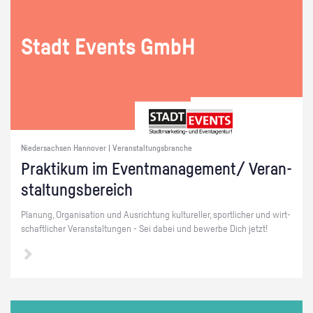
Stadt Events GmbH
Niedersachsen Hannover | Veranstaltungsbranche
Prak­ti­kum im Event­ma­nage­ment/ Ver­an­
stal­tungs­be­reich
Pla­nung, Or­ga­ni­sa­ti­on und Aus­rich­tung kul­tu­rel­ler, sport­li­cher und wirt­
schaft­li­cher Ver­an­stal­tun­gen - Sei dabei und be­wer­be Dich jetzt!