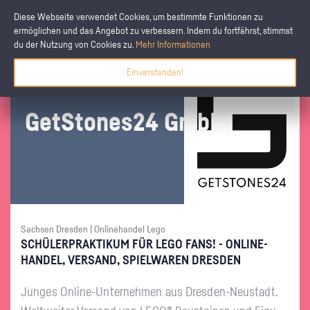
Diese Webseite verwendet Cookies, um bestimmte Funktionen zu
ermöglichen und das Angebot zu verbessern. Indem du fortfährst, stimmst
du der Nutzung von Cookies zu.
Mehr Informationen
Einverstanden!
GetS­to­nes24 GmbH
Sachsen Dresden | Onlinehandel Lego
SCHÜ­LER­PRAK­TI­KUM FÜR LEGO FANS! - ON­LINE­
HAN­DEL, VER­SAND, SPIEL­WA­REN DRES­DEN
Jun­ges On­line-Un­ter­neh­men aus Dres­den-Neu­stadt.