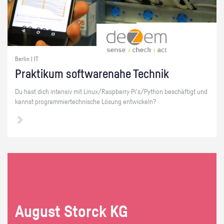
Berlin | IT
Prak­ti­kum soft­ware­na­he Tech­nik
Du hast dich in­ten­siv mit Linux/Raspber­ry Pi's/Py­thon be­schäf­tigt und
kannst pro­gram­mier­tech­ni­sche Lö­sung ent­wi­ckeln?
Au­gust Storck KG