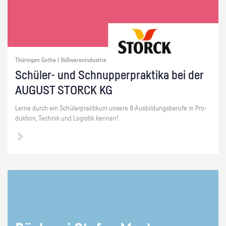
Thüringen Gotha | Süßwarenindustrie
Schü­ler- und Schnup­per­prak­ti­ka bei der
AU­GUST STORCK KG
Lerne durch ein Schü­ler­prak­ti­kum un­se­re 8 Aus­bil­dungs­be­ru­fe in Pro­
duk­ti­on, Tech­nik und Lo­gis­tik ken­nen!