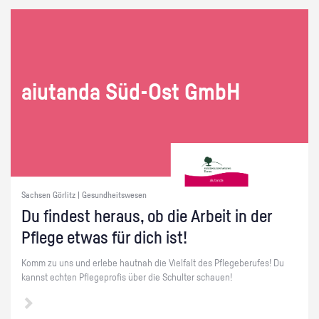
ai­utan­da Süd-Ost GmbH
Sachsen Görlitz | Gesundheitswesen
Du fin­dest her­aus, ob die Ar­beit in der
Pfle­ge etwas für dich ist!
Komm zu uns und er­le­be haut­nah die Viel­falt des Pfle­ge­be­ru­fes! Du
kannst ech­ten Pfle­ge­pro­fis über die Schul­ter schau­en!