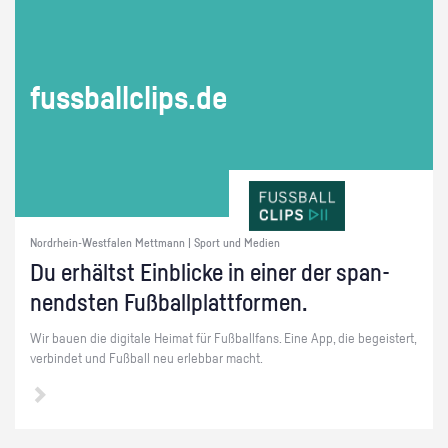
fuss­ball­clips.de
Nordrhein-Westfalen Mettmann | Sport und Medien
Du er­hältst Ein­bli­cke in einer der span­
nends­ten Fuß­ball­platt­for­men.
Wir bauen die di­gi­ta­le Hei­mat für Fuß­ball­fans. Eine App, die be­geis­tert,
ver­bin­det und Fuß­ball neu er­leb­bar macht.