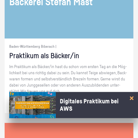
Bä­cke­rei Ste­fan Mast
Baden-Württemberg Biberach |
Prak­ti­kum als Bä­cker/in
Im Prak­ti­kum als Bä­cker/in hast du schon vom ers­ten Tag an die Mög­
lich­keit bei uns rich­tig dabei zu sein. Du kannst Teige ab­wie­gen, Back­
wa­ren for­men und selbst­ver­ständ­lich Bre­zeln for­men. Gerne wirst du
dabei von Jung­ge­sel­len oder von an­de­ren Aus­zu­bil­den­den un­ter­
stützt. Wir freu­en uns auf dich.
Digitales Praktikum bei
AWS