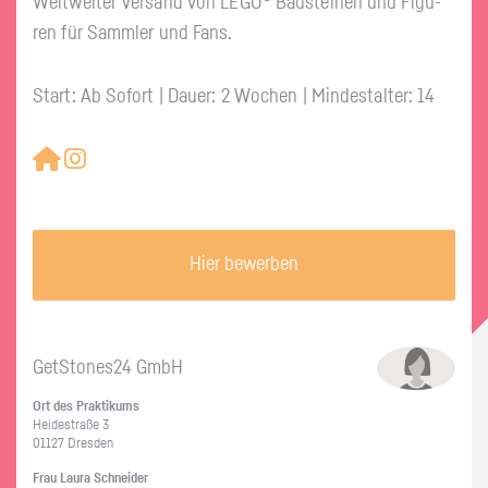
Welt­wei­ter Ver­sand von LEGO® Bau­stei­nen und Fi­gu­
ren für Samm­ler und Fans.
Start: Ab Sofort | Dauer: 2 Wochen | Mindestalter: 14
Hier bewerben
GetS­to­nes24 GmbH
Ort des Prak­ti­kums
Hei­de­stra­ße 3
01127 Dres­den
Frau Laura Schnei­der