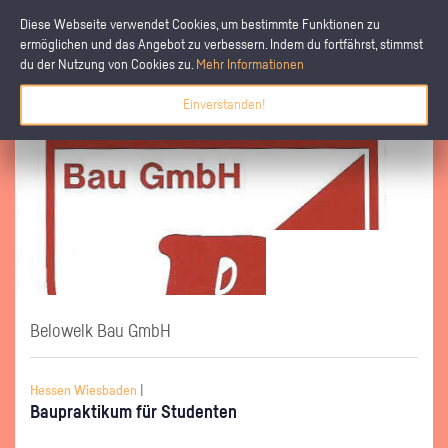
Diese Webseite verwendet Cookies, um bestimmte Funktionen zu
ermöglichen und das Angebot zu verbessern. Indem du fortfährst, stimmst
du der Nutzung von Cookies zu.
Mehr Informationen
Einverstanden!
Belowelk Bau GmbH
Hessen Wiesbaden
|
Bau­prak­ti­kum für Stu­den­ten