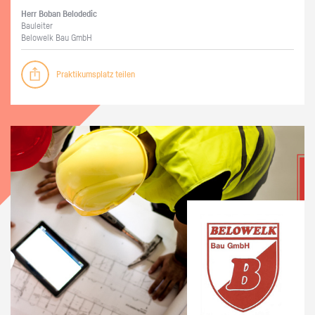
Herr Boban Be­lo­de­dic
Bau­lei­ter
Be­lo­welk Bau GmbH
Praktikumsplatz teilen