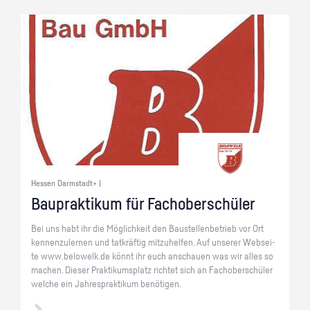
Hessen Darmstadt+ |
Bau­prak­ti­kum für Fach­ober­schü­ler
Bei uns habt ihr die Mög­lich­keit den Bau­stel­len­be­trieb vor Ort
ken­nen­zu­ler­nen und tat­kräf­tig mit­zu­hel­fen. Auf un­se­rer Web­sei­
te www.​belowelk.​de könnt ihr euch an­schau­en was wir alles so
ma­chen. Die­ser Prak­ti­kums­platz rich­tet sich an Fach­ober­schü­ler
wel­che ein Jah­resprak­ti­kum be­nö­ti­gen.