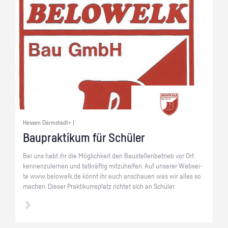
Hessen Darmstadt+ |
Bau­prak­ti­kum für Schü­ler
Bei uns habt ihr die Mög­lich­keit den Bau­stel­len­be­trieb vor Ort
ken­nen­zu­ler­nen und tat­kräf­tig mit­zu­hel­fen. Auf un­se­rer Web­sei­
te www.​belowelk.​de könnt ihr euch an­schau­en was wir alles so
ma­chen. Die­ser Prak­ti­kums­platz rich­tet sich an Schü­ler.