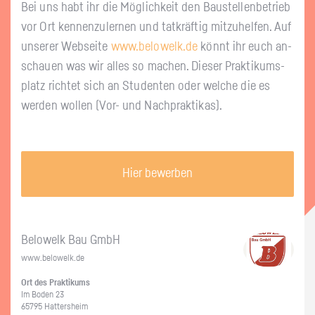
Bei uns habt ihr die Mög­lich­keit den Bau­stel­len­be­trieb
vor Ort ken­nen­zu­ler­nen und tat­kräf­tig mit­zu­hel­fen. Auf
un­se­rer Web­sei­te
www.​belowelk.​de
könnt ihr euch an­
schau­en was wir alles so ma­chen. Die­ser Prak­ti­kums­
platz rich­tet sich an Stu­den­ten oder wel­che die es
wer­den wol­len (Vor- und Nach­prak­ti­kas).
Hier bewerben
Be­lo­welk Bau GmbH
www.​belowelk.​de
Ort des Prak­ti­kums
Im Boden 23
65795 Hat­ters­heim