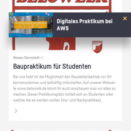
Digitales Praktikum bei
AWS
Hessen Darmstadt+ |
Bau­prak­ti­kum für Stu­den­ten
Bei uns habt ihr die Mög­lich­keit den Bau­stel­len­be­trieb vor Ort
ken­nen­zu­ler­nen und tat­kräf­tig mit­zu­hel­fen. Auf un­se­rer Web­sei­
te www.​belowelk.​de könnt ihr euch an­schau­en was wir alles so
ma­chen. Die­ser Prak­ti­kums­platz rich­tet sich an Stu­den­ten oder
wel­che die es wer­den wol­len (Vor- und Nach­prak­ti­kas).