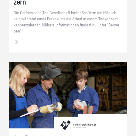
zern
Die Ost­frie­si­sche Tee Ge­sell­schaft bie­tet Schü­lern die Mög­lich­
keit, wäh­rend eines Prak­ti­kums die Ar­beit in einem Tee­kon­zern
ken­nen­zu­ler­nen. Nä­he­re In­for­ma­tio­nen fin­dest du unter "Be­wer­
ben"!