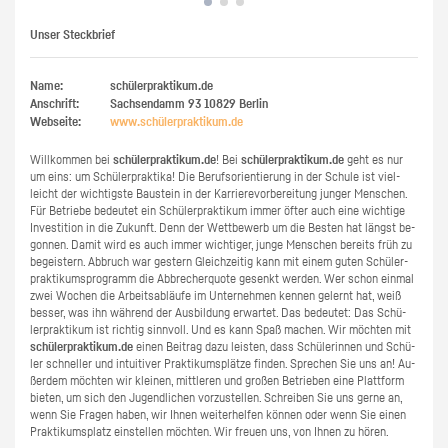
Unser Steckbrief
Name:
schülerpraktikum.de
Anschrift:
Sachsendamm 93
10829
Berlin
Webseite:
www.​schüler​prak​tiku​m.​de
Will­kom­men bei
schü­ler­prak­ti­kum.de
! Bei
schü­ler­prak­ti­kum.de
geht es nur
um eins: um Schü­ler­prak­ti­ka! Die Be­rufs­ori­en­tie­rung in der Schu­le ist viel­
leicht der wich­tigs­te Bau­stein in der Kar­rie­re­vor­be­rei­tung jun­ger Men­schen.
Für Be­trie­be be­deu­tet ein Schü­ler­prak­ti­kum immer öfter auch eine wich­ti­ge
In­ves­ti­ti­on in die Zu­kunft. Denn der Wett­be­werb um die Bes­ten hat längst be­
gon­nen. Damit wird es auch immer wich­ti­ger, junge Men­schen be­reits früh zu
be­geis­tern. Ab­bruch war ges­tern Gleich­zei­tig kann mit einem guten Schü­ler­
prak­ti­kums­pro­gramm die Ab­bre­cher­quo­te ge­senkt wer­den. Wer schon ein­mal
zwei Wo­chen die Ar­beits­ab­läu­fe im Un­ter­neh­men ken­nen ge­lernt hat, weiß
bes­ser, was ihn wäh­rend der Aus­bil­dung er­war­tet. Das be­deu­tet: Das Schü­
ler­prak­ti­kum ist rich­tig sinn­voll. Und es kann Spaß ma­chen. Wir möch­ten mit
schü­ler­prak­ti­kum.de
einen Bei­trag dazu leis­ten, dass Schü­le­rin­nen und Schü­
ler schnel­ler und in­tui­ti­ver Prak­ti­kums­plät­ze fin­den. Spre­chen Sie uns an! Au­
ßer­dem möch­ten wir klei­nen, mitt­le­ren und gro­ßen Be­trie­ben eine Platt­form
bie­ten, um sich den Ju­gend­li­chen vor­zu­stel­len. Schrei­ben Sie uns gerne an,
wenn Sie Fra­gen haben, wir Ihnen wei­ter­hel­fen kön­nen oder wenn Sie einen
Prak­ti­kums­platz ein­stel­len möch­ten. Wir freu­en uns, von Ihnen zu hören.