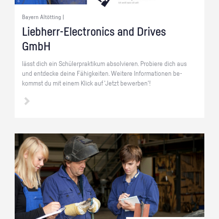
Bayern Altötting |
Lieb­herr-Elec­tro­nics and Dri­ves
GmbH
lässt dich ein Schü­ler­prak­ti­kum ab­sol­vie­ren. Pro­bie­re dich aus
und ent­de­cke deine Fä­hig­kei­ten. Wei­te­re In­for­ma­tio­nen be­
kommst du mit einem Klick auf 'Jetzt be­wer­ben'!