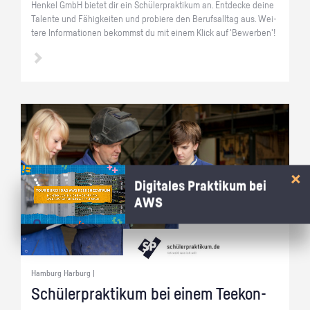
Hen­kel GmbH bie­tet dir ein Schü­ler­prak­ti­kum an. Ent­de­cke deine
Ta­len­te und Fä­hig­kei­ten und pro­bie­re den Be­rufs­all­tag aus. Wei­
te­re In­for­ma­tio­nen be­kommst du mit einem Klick auf 'Be­wer­ben'!
Digitales Praktikum bei
AWS
Hamburg Harburg |
Schü­ler­prak­ti­kum bei einem Tee­kon­