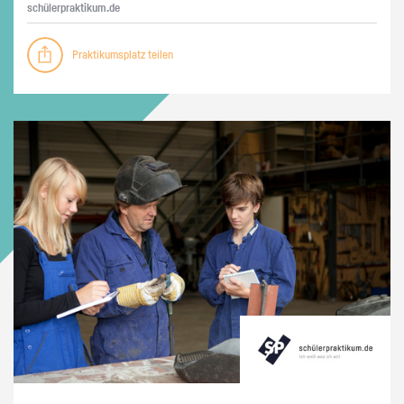
schü­ler­prak­ti­kum.de
Praktikumsplatz teilen