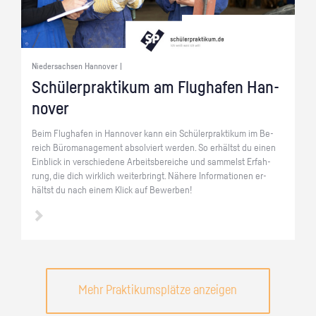
Niedersachsen Hannover |
Schü­ler­prak­ti­kum am Flug­ha­fen Han­
no­ver
Beim Flug­ha­fen in Han­no­ver kann ein Schü­ler­prak­ti­kum im Be­
reich Bü­ro­ma­nage­ment ab­sol­viert wer­den. So er­hältst du einen
Ein­blick in ver­schie­de­ne Ar­beits­be­rei­che und sam­melst Er­fah­
rung, die dich wirk­lich wei­ter­bringt. Nä­he­re In­for­ma­tio­nen er­
hältst du nach einem Klick auf Be­wer­ben!
Mehr Praktikumsplätze anzeigen