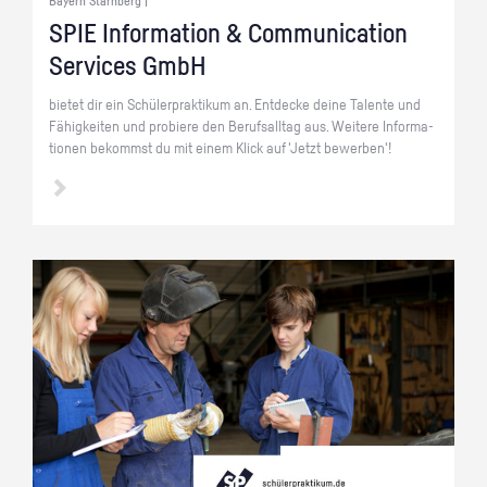
Bayern Starnberg |
SPIE In­for­ma­ti­on & Com­mu­ni­ca­ti­on
Ser­vices GmbH
bie­tet dir ein Schü­ler­prak­ti­kum an. Ent­de­cke deine Ta­len­te und
Fä­hig­kei­ten und pro­bie­re den Be­rufs­all­tag aus. Wei­te­re In­for­ma­
tio­nen be­kommst du mit einem Klick auf 'Jetzt be­wer­ben'!