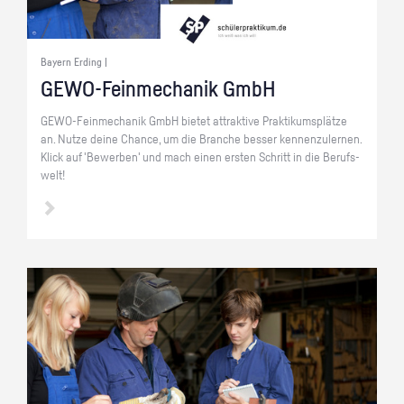
Bayern Erding |
GE­WO-Fein­me­cha­nik GmbH
GE­WO-Fein­me­cha­nik GmbH bie­tet at­trak­ti­ve Prak­ti­kums­plät­ze
an. Nutze deine Chan­ce, um die Bran­che bes­ser ken­nen­zu­ler­nen.
Klick auf 'Be­wer­ben' und mach einen ers­ten Schritt in die Be­rufs­
welt!