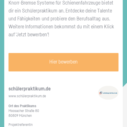
Knorr-Brem­se Sys­te­me für Schie­nen­fahr­zeu­ge bie­tet
dir ein Schü­ler­prak­ti­kum an. Ent­de­cke deine Ta­len­te
und Fä­hig­kei­ten und pro­bie­re den Be­rufs­all­tag aus.
Wei­te­re In­for­ma­tio­nen be­kommst du mit einem Klick
auf 'Jetzt be­wer­ben'!
Hier bewerben
schü­ler­prak­ti­kum.de
www.​schüler​prak​tiku​m.​de
Ort des Prak­ti­kums
Moo­sa­cher Stra­ße 80
80809 Mün­chen
Pro­jekt­re­fe­ren­tin