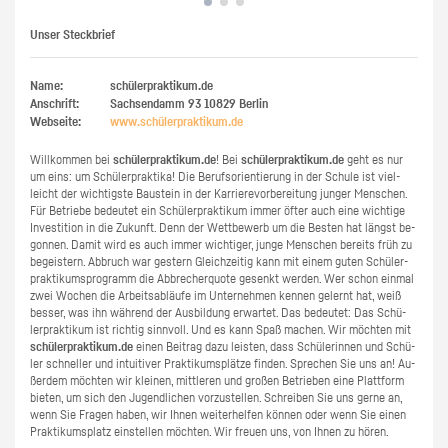
Unser Steckbrief
Name:
schülerpraktikum.de
Anschrift:
Sachsendamm 93
10829
Berlin
Webseite:
www.​schüler​prak​tiku​m.​de
Will­kom­men bei
schü­ler­prak­ti­kum.de
! Bei
schü­ler­prak­ti­kum.de
geht es nur
um eins: um Schü­ler­prak­ti­ka! Die Be­rufs­ori­en­tie­rung in der Schu­le ist viel­
leicht der wich­tigs­te Bau­stein in der Kar­rie­re­vor­be­rei­tung jun­ger Men­schen.
Für Be­trie­be be­deu­tet ein Schü­ler­prak­ti­kum immer öfter auch eine wich­ti­ge
In­ves­ti­ti­on in die Zu­kunft. Denn der Wett­be­werb um die Bes­ten hat längst be­
gon­nen. Damit wird es auch immer wich­ti­ger, junge Men­schen be­reits früh zu
be­geis­tern. Ab­bruch war ges­tern Gleich­zei­tig kann mit einem guten Schü­ler­
prak­ti­kums­pro­gramm die Ab­bre­cher­quo­te ge­senkt wer­den. Wer schon ein­mal
zwei Wo­chen die Ar­beits­ab­läu­fe im Un­ter­neh­men ken­nen ge­lernt hat, weiß
bes­ser, was ihn wäh­rend der Aus­bil­dung er­war­tet. Das be­deu­tet: Das Schü­
ler­prak­ti­kum ist rich­tig sinn­voll. Und es kann Spaß ma­chen. Wir möch­ten mit
schü­ler­prak­ti­kum.de
einen Bei­trag dazu leis­ten, dass Schü­le­rin­nen und Schü­
ler schnel­ler und in­tui­ti­ver Prak­ti­kums­plät­ze fin­den. Spre­chen Sie uns an! Au­
ßer­dem möch­ten wir klei­nen, mitt­le­ren und gro­ßen Be­trie­ben eine Platt­form
bie­ten, um sich den Ju­gend­li­chen vor­zu­stel­len. Schrei­ben Sie uns gerne an,
wenn Sie Fra­gen haben, wir Ihnen wei­ter­hel­fen kön­nen oder wenn Sie einen
Prak­ti­kums­platz ein­stel­len möch­ten. Wir freu­en uns, von Ihnen zu hören.