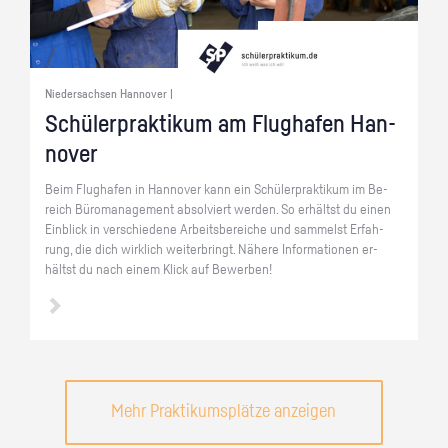
Niedersachsen Hannover |
Schü­ler­prak­ti­kum am Flug­ha­fen Han­
no­ver
Beim Flug­ha­fen in Han­no­ver kann ein Schü­ler­prak­ti­kum im Be­
reich Bü­ro­ma­nage­ment ab­sol­viert wer­den. So er­hältst du einen
Ein­blick in ver­schie­de­ne Ar­beits­be­rei­che und sam­melst Er­fah­
rung, die dich wirk­lich wei­ter­bringt. Nä­he­re In­for­ma­tio­nen er­
hältst du nach einem Klick auf Be­wer­ben!
Mehr Praktikumsplätze anzeigen