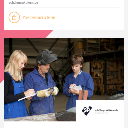
schü­ler­prak­ti­kum.de
Praktikumsplatz teilen