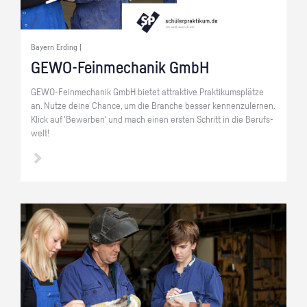
Bayern Erding |
GE­WO-Fein­me­cha­nik GmbH
GE­WO-Fein­me­cha­nik GmbH bie­tet at­trak­ti­ve Prak­ti­kums­plät­ze
an. Nutze deine Chan­ce, um die Bran­che bes­ser ken­nen­zu­ler­nen.
Klick auf 'Be­wer­ben' und mach einen ers­ten Schritt in die Be­rufs­
welt!