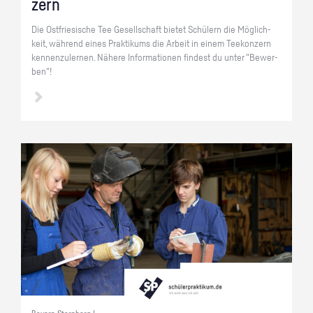
zern
Die Ost­frie­si­sche Tee Ge­sell­schaft bie­tet Schü­lern die Mög­lich­
keit, wäh­rend eines Prak­ti­kums die Ar­beit in einem Tee­kon­zern
ken­nen­zu­ler­nen. Nä­he­re In­for­ma­tio­nen fin­dest du unter "Be­wer­
ben"!