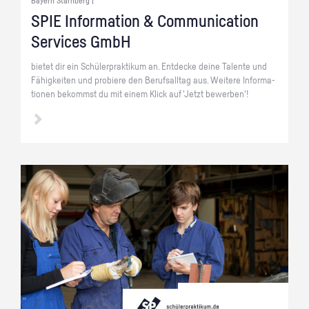
Bayern Starnberg |
SPIE In­for­ma­ti­on & Com­mu­ni­ca­ti­on
Ser­vices GmbH
bie­tet dir ein Schü­ler­prak­ti­kum an. Ent­de­cke deine Ta­len­te und
Fä­hig­kei­ten und pro­bie­re den Be­rufs­all­tag aus. Wei­te­re In­for­ma­
tio­nen be­kommst du mit einem Klick auf 'Jetzt be­wer­ben'!