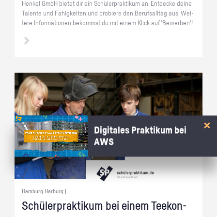
Hen­kel GmbH bie­tet dir ein Schü­ler­prak­ti­kum an. Ent­de­cke deine
Ta­len­te und Fä­hig­kei­ten und pro­bie­re den Be­rufs­all­tag aus. Wei­
te­re In­for­ma­tio­nen be­kommst du mit einem Klick auf 'Be­wer­ben'!
Digitales Praktikum bei
AWS
Hamburg Harburg |
Schü­ler­prak­ti­kum bei einem Tee­kon­