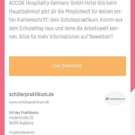
ACCOR Hos­pi­ta­li­ty Ger­ma­ny GmbH Hotel Ibis beim
Haupt­bahn­hof gibt dir die Mög­lich­keit für dei­nen ers­
ten Kar­rie­re­schritt: dein Schü­ler­prak­ti­kum. Komm aus
dem Schul­all­tag raus und lerne die Ar­beits­welt ken­
nen. Klick für mehr In­for­ma­tio­nen auf 'Be­wer­ben'!
Hier bewerben
schü­ler­prak­ti­kum.de
www.​schüler​prak​tiku​m.​de
Ort des Prak­ti­kums
Hal­der­stra­ße 25
86150 Augs­burg
Pro­jekt­re­fe­ren­tin