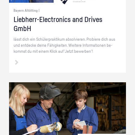
Bayern Altötting |
Lieb­herr-Elec­tro­nics and Dri­ves
GmbH
lässt dich ein Schü­ler­prak­ti­kum ab­sol­vie­ren. Pro­bie­re dich aus
und ent­de­cke deine Fä­hig­kei­ten. Wei­te­re In­for­ma­tio­nen be­
kommst du mit einem Klick auf 'Jetzt be­wer­ben'!