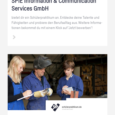
SPIE In­for­ma­ti­on & Com­mu­ni­ca­ti­on
Ser­vices GmbH
bie­tet dir ein Schü­ler­prak­ti­kum an. Ent­de­cke deine Ta­len­te und
Fä­hig­kei­ten und pro­bie­re den Be­rufs­all­tag aus. Wei­te­re In­for­ma­
tio­nen be­kommst du mit einem Klick auf 'Jetzt be­wer­ben'!