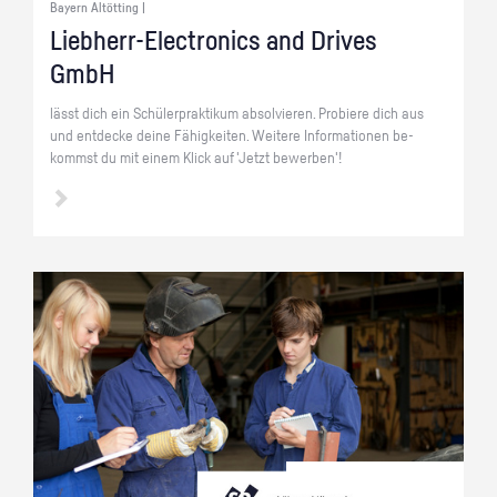
Bayern Altötting |
Lieb­herr-Elec­tro­nics and Dri­ves
GmbH
lässt dich ein Schü­ler­prak­ti­kum ab­sol­vie­ren. Pro­bie­re dich aus
und ent­de­cke deine Fä­hig­kei­ten. Wei­te­re In­for­ma­tio­nen be­
kommst du mit einem Klick auf 'Jetzt be­wer­ben'!