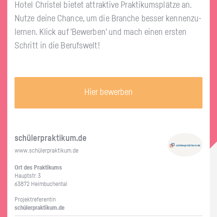
Hotel Chris­tel bie­tet at­trak­ti­ve Prak­ti­kums­plät­ze an.
Nutze deine Chan­ce, um die Bran­che bes­ser ken­nen­zu­
ler­nen. Klick auf 'Be­wer­ben' und mach einen ers­ten
Schritt in die Be­rufs­welt!
Hier bewerben
schü­ler­prak­ti­kum.de
www.​schüler​prak​tiku​m.​de
Ort des Prak­ti­kums
Haupt­str. 3
63872 Heim­bu­chen­tal
Pro­jekt­re­fe­ren­tin
schü­ler­prak­ti­kum.de