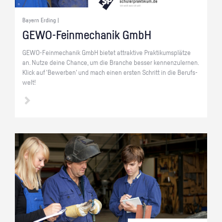
Bayern Erding |
GE­WO-Fein­me­cha­nik GmbH
GE­WO-Fein­me­cha­nik GmbH bie­tet at­trak­ti­ve Prak­ti­kums­plät­ze
an. Nutze deine Chan­ce, um die Bran­che bes­ser ken­nen­zu­ler­nen.
Klick auf 'Be­wer­ben' und mach einen ers­ten Schritt in die Be­rufs­
welt!