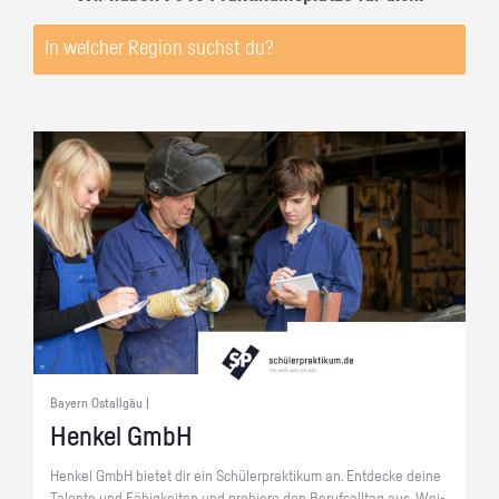
Bayern Ostallgäu |
Hen­kel GmbH
Hen­kel GmbH bie­tet dir ein Schü­ler­prak­ti­kum an. Ent­de­cke deine