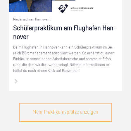
Niedersachsen Hannover |
Schü­ler­prak­ti­kum am Flug­ha­fen Han­
no­ver
Beim Flug­ha­fen in Han­no­ver kann ein Schü­ler­prak­ti­kum im Be­
reich Bü­ro­ma­nage­ment ab­sol­viert wer­den. So er­hältst du einen
Ein­blick in ver­schie­de­ne Ar­beits­be­rei­che und sam­melst Er­fah­
rung, die dich wirk­lich wei­ter­bringt. Nä­he­re In­for­ma­tio­nen er­
hältst du nach einem Klick auf Be­wer­ben!
Mehr Praktikumsplätze anzeigen