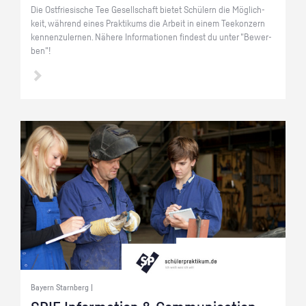
Die Ost­frie­si­sche Tee Ge­sell­schaft bie­tet Schü­lern die Mög­lich­
keit, wäh­rend eines Prak­ti­kums die Ar­beit in einem Tee­kon­zern
ken­nen­zu­ler­nen. Nä­he­re In­for­ma­tio­nen fin­dest du unter "Be­wer­
ben"!
Bayern Starnberg |