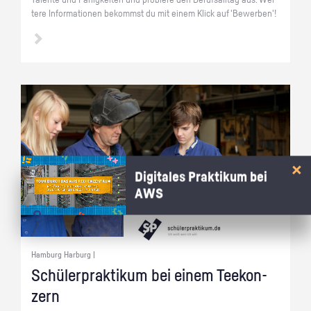
Ta­len­te und Fä­hig­kei­ten und pro­bie­re den Be­rufs­all­tag aus. Wei­
te­re In­for­ma­tio­nen be­kommst du mit einem Klick auf 'Be­wer­ben'!
Digitales Praktikum bei
AWS
Hamburg Harburg |
Schü­ler­prak­ti­kum bei einem Tee­kon­
zern