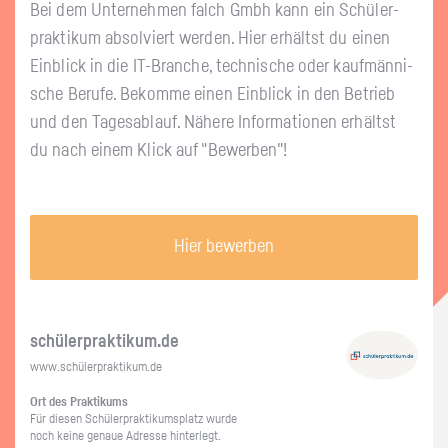
Bei dem Un­ter­neh­men falch Gmbh kann ein Schü­ler­
prak­ti­kum ab­sol­viert wer­den. Hier er­hältst du einen
Ein­blick in die IT-Bran­che, tech­ni­sche oder kauf­män­ni­
sche Be­ru­fe. Be­kom­me einen Ein­blick in den Be­trieb
und den Ta­ges­ab­lauf. Nä­he­re In­for­ma­tio­nen er­hältst
du nach einem Klick auf "Be­wer­ben"!
Hier bewerben
schü­ler­prak­ti­kum.de
www.​schüler​prak​tiku​m.​de
Ort des Prak­ti­kums
Für die­sen Schü­ler­prak­ti­kums­platz wurde
noch keine ge­naue Adres­se hin­ter­legt.