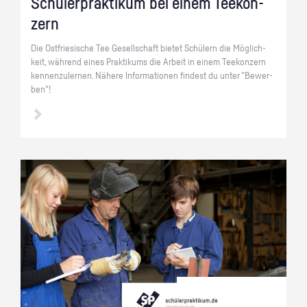
Schü­ler­prak­ti­kum bei einem Tee­kon­
zern
Die Ost­frie­si­sche Tee Ge­sell­schaft bie­tet Schü­lern die Mög­lich­
keit, wäh­rend eines Prak­ti­kums die Ar­beit in einem Tee­kon­zern
ken­nen­zu­ler­nen. Nä­he­re In­for­ma­tio­nen fin­dest du unter "Be­wer­
ben"!