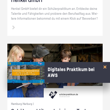
Hen­kel GmbH
Hen­kel GmbH bie­tet dir ein Schü­ler­prak­ti­kum an. Ent­de­cke deine
Ta­len­te und Fä­hig­kei­ten und pro­bie­re den Be­rufs­all­tag aus. Wei­
te­re In­for­ma­tio­nen be­kommst du mit einem Klick auf 'Be­wer­ben'!
Digitales Praktikum bei
AWS
Hamburg Harburg |