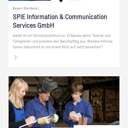
Bayern Starnberg |
SPIE In­for­ma­ti­on & Com­mu­ni­ca­ti­on
Ser­vices GmbH
bie­tet dir ein Schü­ler­prak­ti­kum an. Ent­de­cke deine Ta­len­te und
Fä­hig­kei­ten und pro­bie­re den Be­rufs­all­tag aus. Wei­te­re In­for­ma­
tio­nen be­kommst du mit einem Klick auf 'Jetzt be­wer­ben'!