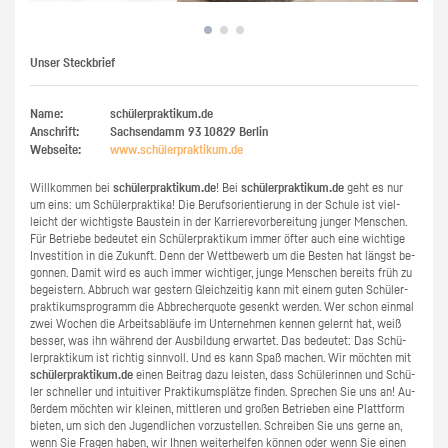
Unser Steckbrief
Name:
schülerpraktikum.de
Anschrift:
Sachsendamm 93
10829
Berlin
Webseite:
www.​schüler​prak​tiku​m.​de
Will­kom­men bei
schü­ler­prak­ti­kum.de
! Bei
schü­ler­prak­ti­kum.de
geht es nur
um eins: um Schü­ler­prak­ti­ka! Die Be­rufs­ori­en­tie­rung in der Schu­le ist viel­
leicht der wich­tigs­te Bau­stein in der Kar­rie­re­vor­be­rei­tung jun­ger Men­schen.
Für Be­trie­be be­deu­tet ein Schü­ler­prak­ti­kum immer öfter auch eine wich­ti­ge
In­ves­ti­ti­on in die Zu­kunft. Denn der Wett­be­werb um die Bes­ten hat längst be­
gon­nen. Damit wird es auch immer wich­ti­ger, junge Men­schen be­reits früh zu
be­geis­tern. Ab­bruch war ges­tern Gleich­zei­tig kann mit einem guten Schü­ler­
prak­ti­kums­pro­gramm die Ab­bre­cher­quo­te ge­senkt wer­den. Wer schon ein­mal
zwei Wo­chen die Ar­beits­ab­läu­fe im Un­ter­neh­men ken­nen ge­lernt hat, weiß
bes­ser, was ihn wäh­rend der Aus­bil­dung er­war­tet. Das be­deu­tet: Das Schü­
ler­prak­ti­kum ist rich­tig sinn­voll. Und es kann Spaß ma­chen. Wir möch­ten mit
schü­ler­prak­ti­kum.de
einen Bei­trag dazu leis­ten, dass Schü­le­rin­nen und Schü­
ler schnel­ler und in­tui­ti­ver Prak­ti­kums­plät­ze fin­den. Spre­chen Sie uns an! Au­
ßer­dem möch­ten wir klei­nen, mitt­le­ren und gro­ßen Be­trie­ben eine Platt­form
bie­ten, um sich den Ju­gend­li­chen vor­zu­stel­len. Schrei­ben Sie uns gerne an,
wenn Sie Fra­gen haben, wir Ihnen wei­ter­hel­fen kön­nen oder wenn Sie einen