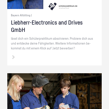
Bayern Altötting |
Lieb­herr-Elec­tro­nics and Dri­ves
GmbH
lässt dich ein Schü­ler­prak­ti­kum ab­sol­vie­ren. Pro­bie­re dich aus
und ent­de­cke deine Fä­hig­kei­ten. Wei­te­re In­for­ma­tio­nen be­
kommst du mit einem Klick auf 'Jetzt be­wer­ben'!