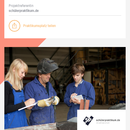
Pro­jekt­re­fe­ren­tin
schü­ler­prak­ti­kum.de
Praktikumsplatz teilen