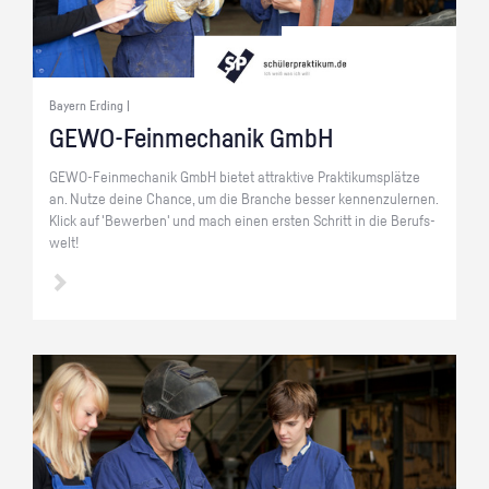
Bayern Erding |
GE­WO-Fein­me­cha­nik GmbH
GE­WO-Fein­me­cha­nik GmbH bie­tet at­trak­ti­ve Prak­ti­kums­plät­ze
an. Nutze deine Chan­ce, um die Bran­che bes­ser ken­nen­zu­ler­nen.
Klick auf 'Be­wer­ben' und mach einen ers­ten Schritt in die Be­rufs­
welt!