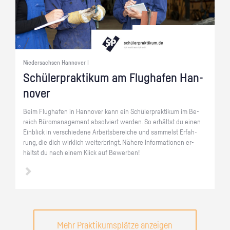
Niedersachsen Hannover |
Schü­ler­prak­ti­kum am Flug­ha­fen Han­
no­ver
Beim Flug­ha­fen in Han­no­ver kann ein Schü­ler­prak­ti­kum im Be­
reich Bü­ro­ma­nage­ment ab­sol­viert wer­den. So er­hältst du einen
Ein­blick in ver­schie­de­ne Ar­beits­be­rei­che und sam­melst Er­fah­
rung, die dich wirk­lich wei­ter­bringt. Nä­he­re In­for­ma­tio­nen er­
hältst du nach einem Klick auf Be­wer­ben!
Mehr Praktikumsplätze anzeigen