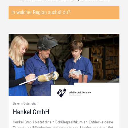
Bayern Ostallgäu |
Hen­kel GmbH
Hen­kel GmbH bie­tet dir ein Schü­ler­prak­ti­kum an. Ent­de­cke deine