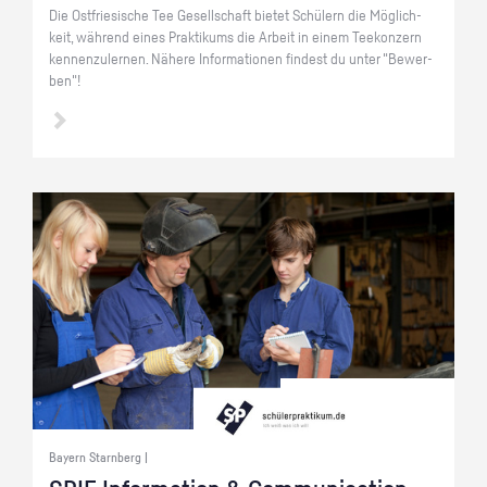
Die Ost­frie­si­sche Tee Ge­sell­schaft bie­tet Schü­lern die Mög­lich­
keit, wäh­rend eines Prak­ti­kums die Ar­beit in einem Tee­kon­zern
ken­nen­zu­ler­nen. Nä­he­re In­for­ma­tio­nen fin­dest du unter "Be­wer­
ben"!
Bayern Starnberg |