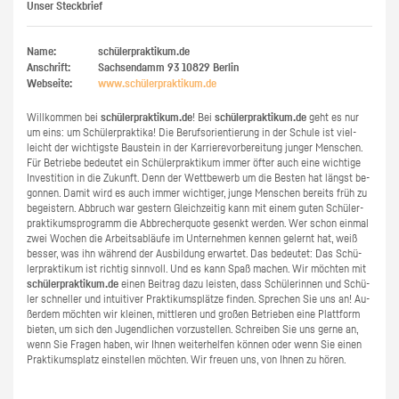
Unser Steckbrief
Name:
schülerpraktikum.de
Anschrift:
Sachsendamm 93
10829
Berlin
Webseite:
www.​schüler​prak​tiku​m.​de
Will­kom­men bei
schü­ler­prak­ti­kum.de
! Bei
schü­ler­prak­ti­kum.de
geht es nur
um eins: um Schü­ler­prak­ti­ka! Die Be­rufs­ori­en­tie­rung in der Schu­le ist viel­
leicht der wich­tigs­te Bau­stein in der Kar­rie­re­vor­be­rei­tung jun­ger Men­schen.
Für Be­trie­be be­deu­tet ein Schü­ler­prak­ti­kum immer öfter auch eine wich­ti­ge
In­ves­ti­ti­on in die Zu­kunft. Denn der Wett­be­werb um die Bes­ten hat längst be­
gon­nen. Damit wird es auch immer wich­ti­ger, junge Men­schen be­reits früh zu
be­geis­tern. Ab­bruch war ges­tern Gleich­zei­tig kann mit einem guten Schü­ler­
prak­ti­kums­pro­gramm die Ab­bre­cher­quo­te ge­senkt wer­den. Wer schon ein­mal
zwei Wo­chen die Ar­beits­ab­läu­fe im Un­ter­neh­men ken­nen ge­lernt hat, weiß
bes­ser, was ihn wäh­rend der Aus­bil­dung er­war­tet. Das be­deu­tet: Das Schü­
ler­prak­ti­kum ist rich­tig sinn­voll. Und es kann Spaß ma­chen. Wir möch­ten mit
schü­ler­prak­ti­kum.de
einen Bei­trag dazu leis­ten, dass Schü­le­rin­nen und Schü­
ler schnel­ler und in­tui­ti­ver Prak­ti­kums­plät­ze fin­den. Spre­chen Sie uns an! Au­
ßer­dem möch­ten wir klei­nen, mitt­le­ren und gro­ßen Be­trie­ben eine Platt­form
bie­ten, um sich den Ju­gend­li­chen vor­zu­stel­len. Schrei­ben Sie uns gerne an,
wenn Sie Fra­gen haben, wir Ihnen wei­ter­hel­fen kön­nen oder wenn Sie einen
Prak­ti­kums­platz ein­stel­len möch­ten. Wir freu­en uns, von Ihnen zu hören.