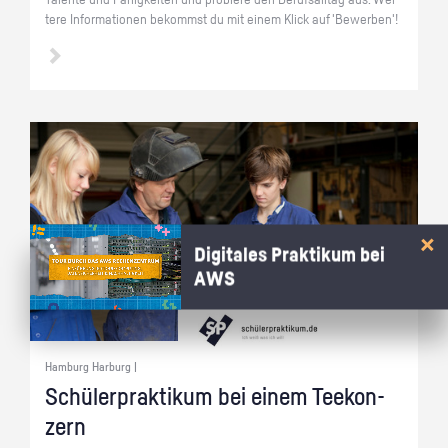
Ta­len­te und Fä­hig­kei­ten und pro­bie­re den Be­rufs­all­tag aus. Wei­
te­re In­for­ma­tio­nen be­kommst du mit einem Klick auf 'Be­wer­ben'!
Digitales Praktikum bei
AWS
Hamburg Harburg |
Schü­ler­prak­ti­kum bei einem Tee­kon­
zern