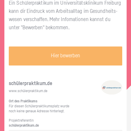
Ein Schü­ler­prak­ti­kum im Uni­ver­si­täts­kli­ni­kum Frei­burg
kann dir Ein­druck vom Ar­beits­all­tag im Ge­sund­heits­
we­sen ver­schaf­fen. Mehr In­fo­ma­tio­nen kannst du
unter "Be­wer­ben" be­kom­men.
Hier bewerben
schü­ler­prak­ti­kum.de
www.​schüler​prak​tiku​m.​de
Ort des Prak­ti­kums
Für die­sen Schü­ler­prak­ti­kums­platz wurde
noch keine ge­naue Adres­se hin­ter­legt.
Pro­jekt­re­fe­ren­tin
schü­ler­prak­ti­kum.de