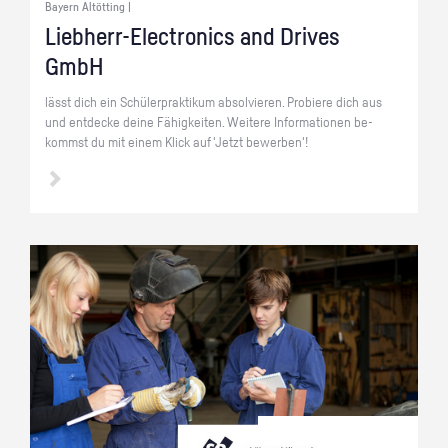
Bayern Altötting |
Lieb­herr-Elec­tro­nics and Dri­ves
GmbH
lässt dich ein Schü­ler­prak­ti­kum ab­sol­vie­ren. Pro­bie­re dich aus
und ent­de­cke deine Fä­hig­kei­ten. Wei­te­re In­for­ma­tio­nen be­
kommst du mit einem Klick auf 'Jetzt be­wer­ben'!