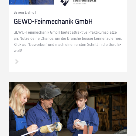
Bayern Erding |
GE­WO-Fein­me­cha­nik GmbH
GE­WO-Fein­me­cha­nik GmbH bie­tet at­trak­ti­ve Prak­ti­kums­plät­ze
an. Nutze deine Chan­ce, um die Bran­che bes­ser ken­nen­zu­ler­nen.
Klick auf 'Be­wer­ben' und mach einen ers­ten Schritt in die Be­rufs­
welt!