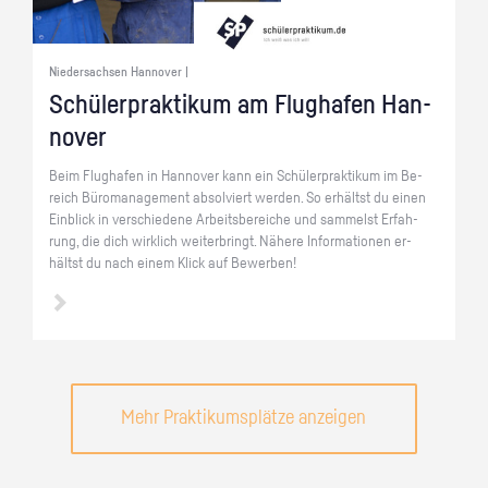
Niedersachsen Hannover |
Schü­ler­prak­ti­kum am Flug­ha­fen Han­
no­ver
Beim Flug­ha­fen in Han­no­ver kann ein Schü­ler­prak­ti­kum im Be­
reich Bü­ro­ma­nage­ment ab­sol­viert wer­den. So er­hältst du einen
Ein­blick in ver­schie­de­ne Ar­beits­be­rei­che und sam­melst Er­fah­
rung, die dich wirk­lich wei­ter­bringt. Nä­he­re In­for­ma­tio­nen er­
hältst du nach einem Klick auf Be­wer­ben!
Mehr Praktikumsplätze anzeigen