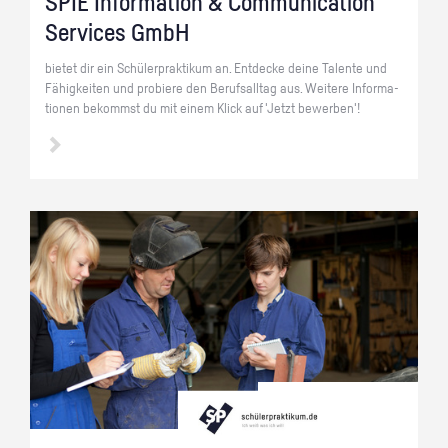
SPIE In­for­ma­ti­on & Com­mu­ni­ca­ti­on
Ser­vices GmbH
bie­tet dir ein Schü­ler­prak­ti­kum an. Ent­de­cke deine Ta­len­te und
Fä­hig­kei­ten und pro­bie­re den Be­rufs­all­tag aus. Wei­te­re In­for­ma­
tio­nen be­kommst du mit einem Klick auf 'Jetzt be­wer­ben'!