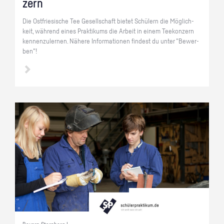
zern
Die Ost­frie­si­sche Tee Ge­sell­schaft bie­tet Schü­lern die Mög­lich­
keit, wäh­rend eines Prak­ti­kums die Ar­beit in einem Tee­kon­zern
ken­nen­zu­ler­nen. Nä­he­re In­for­ma­tio­nen fin­dest du unter "Be­wer­
ben"!