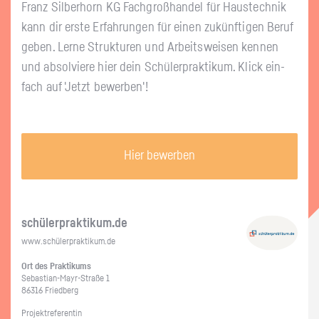
Franz Sil­ber­horn KG Fach­groß­han­del für Haus­tech­nik
kann dir erste Er­fah­run­gen für einen zu­künf­ti­gen Beruf
geben. Lerne Struk­tu­ren und Ar­beits­wei­sen ken­nen
und ab­sol­vie­re hier dein Schü­ler­prak­ti­kum. Klick ein­
fach auf 'Jetzt be­wer­ben'!
Hier bewerben
schü­ler­prak­ti­kum.de
www.​schüler​prak​tiku​m.​de
Ort des Prak­ti­kums
Se­bas­ti­an-Mayr-Stra­ße 1
86316 Fried­berg
Pro­jekt­re­fe­ren­tin