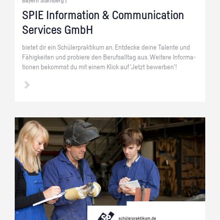
Bayern Starnberg |
SPIE In­for­ma­ti­on & Com­mu­ni­ca­ti­on
Ser­vices GmbH
bie­tet dir ein Schü­ler­prak­ti­kum an. Ent­de­cke deine Ta­len­te und
Fä­hig­kei­ten und pro­bie­re den Be­rufs­all­tag aus. Wei­te­re In­for­ma­
tio­nen be­kommst du mit einem Klick auf 'Jetzt be­wer­ben'!