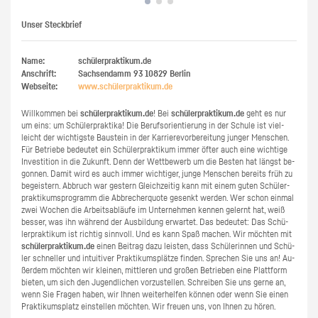
Unser Steckbrief
Name:
schülerpraktikum.de
Anschrift:
Sachsendamm 93
10829
Berlin
Webseite:
www.​schüler​prak​tiku​m.​de
Will­kom­men bei
schü­ler­prak­ti­kum.de
! Bei
schü­ler­prak­ti­kum.de
geht es nur
um eins: um Schü­ler­prak­ti­ka! Die Be­rufs­ori­en­tie­rung in der Schu­le ist viel­
leicht der wich­tigs­te Bau­stein in der Kar­rie­re­vor­be­rei­tung jun­ger Men­schen.
Für Be­trie­be be­deu­tet ein Schü­ler­prak­ti­kum immer öfter auch eine wich­ti­ge
In­ves­ti­ti­on in die Zu­kunft. Denn der Wett­be­werb um die Bes­ten hat längst be­
gon­nen. Damit wird es auch immer wich­ti­ger, junge Men­schen be­reits früh zu
be­geis­tern. Ab­bruch war ges­tern Gleich­zei­tig kann mit einem guten Schü­ler­
prak­ti­kums­pro­gramm die Ab­bre­cher­quo­te ge­senkt wer­den. Wer schon ein­mal
zwei Wo­chen die Ar­beits­ab­läu­fe im Un­ter­neh­men ken­nen ge­lernt hat, weiß
bes­ser, was ihn wäh­rend der Aus­bil­dung er­war­tet. Das be­deu­tet: Das Schü­
ler­prak­ti­kum ist rich­tig sinn­voll. Und es kann Spaß ma­chen. Wir möch­ten mit
schü­ler­prak­ti­kum.de
einen Bei­trag dazu leis­ten, dass Schü­le­rin­nen und Schü­
ler schnel­ler und in­tui­ti­ver Prak­ti­kums­plät­ze fin­den. Spre­chen Sie uns an! Au­
ßer­dem möch­ten wir klei­nen, mitt­le­ren und gro­ßen Be­trie­ben eine Platt­form
bie­ten, um sich den Ju­gend­li­chen vor­zu­stel­len. Schrei­ben Sie uns gerne an,
wenn Sie Fra­gen haben, wir Ihnen wei­ter­hel­fen kön­nen oder wenn Sie einen
Prak­ti­kums­platz ein­stel­len möch­ten. Wir freu­en uns, von Ihnen zu hören.