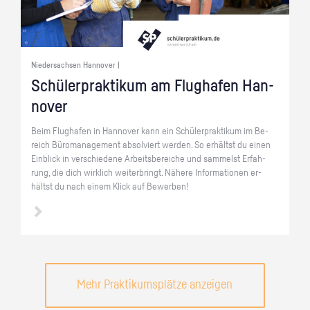
Niedersachsen Hannover |
Schü­ler­prak­ti­kum am Flug­ha­fen Han­
no­ver
Beim Flug­ha­fen in Han­no­ver kann ein Schü­ler­prak­ti­kum im Be­
reich Bü­ro­ma­nage­ment ab­sol­viert wer­den. So er­hältst du einen
Ein­blick in ver­schie­de­ne Ar­beits­be­rei­che und sam­melst Er­fah­
rung, die dich wirk­lich wei­ter­bringt. Nä­he­re In­for­ma­tio­nen er­
hältst du nach einem Klick auf Be­wer­ben!
Mehr Praktikumsplätze anzeigen