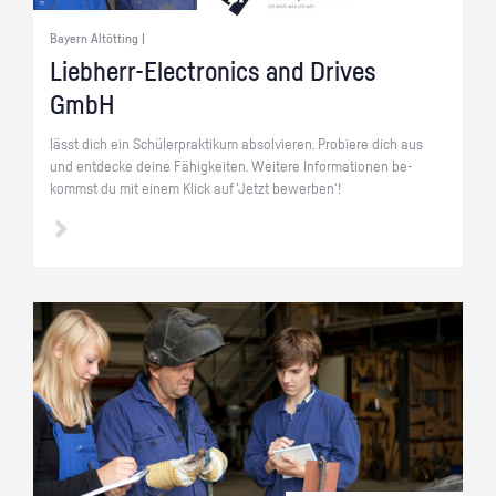
Bayern Altötting |
Lieb­herr-Elec­tro­nics and Dri­ves
GmbH
lässt dich ein Schü­ler­prak­ti­kum ab­sol­vie­ren. Pro­bie­re dich aus
und ent­de­cke deine Fä­hig­kei­ten. Wei­te­re In­for­ma­tio­nen be­
kommst du mit einem Klick auf 'Jetzt be­wer­ben'!