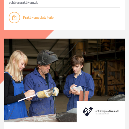
schü­ler­prak­ti­kum.de
Praktikumsplatz teilen