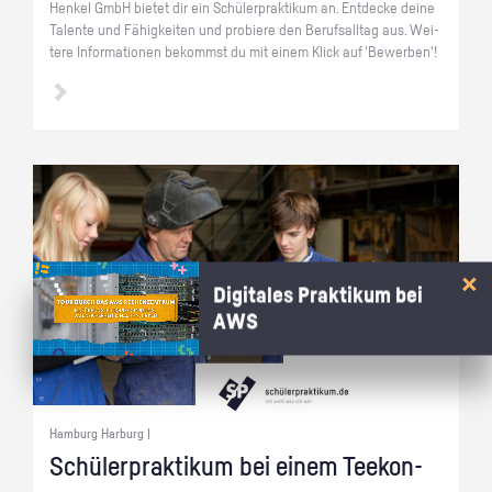
Hen­kel GmbH bie­tet dir ein Schü­ler­prak­ti­kum an. Ent­de­cke deine
Ta­len­te und Fä­hig­kei­ten und pro­bie­re den Be­rufs­all­tag aus. Wei­
te­re In­for­ma­tio­nen be­kommst du mit einem Klick auf 'Be­wer­ben'!
Digitales Praktikum bei
AWS
Hamburg Harburg |
Schü­ler­prak­ti­kum bei einem Tee­kon­