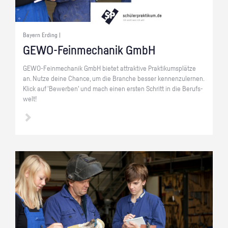
Bayern Erding |
GE­WO-Fein­me­cha­nik GmbH
GE­WO-Fein­me­cha­nik GmbH bie­tet at­trak­ti­ve Prak­ti­kums­plät­ze
an. Nutze deine Chan­ce, um die Bran­che bes­ser ken­nen­zu­ler­nen.
Klick auf 'Be­wer­ben' und mach einen ers­ten Schritt in die Be­rufs­
welt!