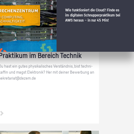
Wie funktioniert die Cloud? Finde es
im digitalen Schnupperpraktikum bei
AWS heraus – in nur 45 Min!
Berlin Charlottenburg-Wilmersdorf+ | Technik
Prak­ti­kum im Be­reich Tech­nik
Du hast ein gutes phy­si­ka­li­sches Ver­ständ­nis, bist tech­ni­
kaf­fin und magst Elek­tro­nik? Her mit dei­ner Be­wer­bung an
se­kre­ta­ri­at@​dezem.​de