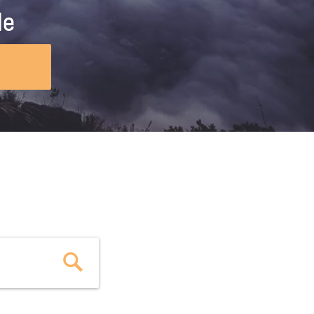
ig machst.
deinem Schülerpraktikum und die
le
Polizei-Ausbildung schon heute in
virtueller Realität!