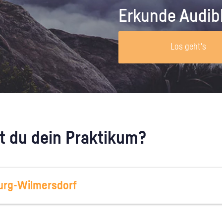
Unternehmen lohnt, wie man sich
auf dich neugier
Erkunde Audib
vorbereitet und wie ein Vorab-Anruf
abläuft.
Los geht's
 du dein Praktikum?
urg-Wilmersdorf