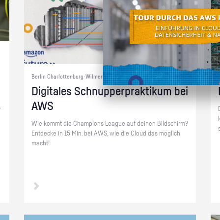
Berlin Charlottenburg-Wilmersdorf+ | Cloud-Computing
Di­gi­ta­les Schnup­per­prak­ti­kum bei
AWS
­
Wie kommt die Cham­pi­ons Le­ague auf dei­nen Bild­schirm?
Ent­de­cke in 15 Min. bei AWS, wie die Cloud das mög­lich
macht!