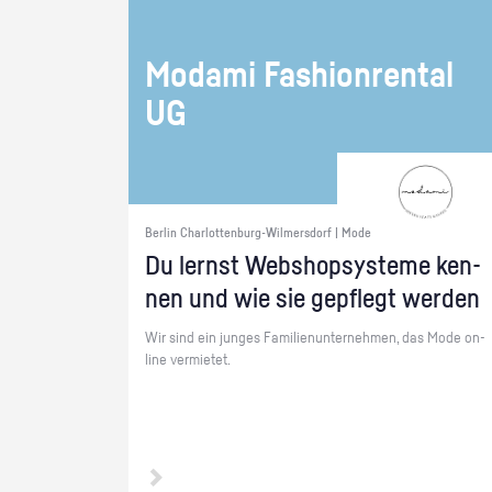
Mo­da­mi Fa­shion­ren­tal
UG
Berlin Charlottenburg-Wilmersdorf | Mode
Du lernst Web­sho­psys­te­me ken­
nen und wie sie ge­pflegt wer­den
Wir sind ein jun­ges Fa­mi­li­en­un­ter­neh­men, das Mode on­
line ver­mie­tet.