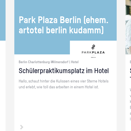
Park Plaza Ber­lin (ehem.
ar­to­tel ber­lin ku­damm)
Berlin Charlottenburg-Wilmersdorf | Hotel
Schü­ler­prak­ti­kums­platz im Hotel
Hallo, schaut hin­ter die Ku­lis­sen eines vier Ster­ne Ho­tels
und er­lebt, wie toll das ar­bei­ten in einem Hotel ist.