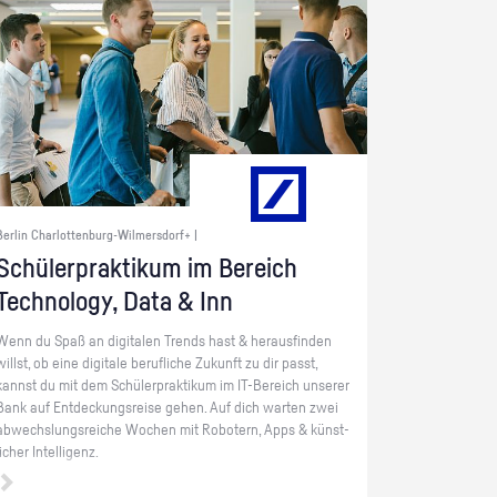
Berlin Charlottenburg-Wilmersdorf+ |
Schü­ler­prak­ti­kum im Be­reich
Tech­no­lo­gy, Data & Inn
Wenn du Spaß an di­gi­ta­len Trends hast & her­aus­fin­den
willst, ob eine di­gi­ta­le be­ruf­li­che Zu­kunft zu dir passt,
kannst du mit dem Schü­ler­prak­ti­kum im IT-Be­reich un­se­rer
Bank auf Ent­de­ckungs­rei­se gehen. Auf dich war­ten zwei
ab­wechs­lungs­rei­che Wo­chen mit Ro­bo­tern, Apps & künst­
li­cher In­tel­li­genz.