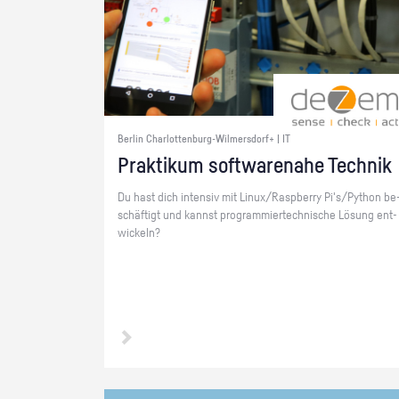
Berlin Charlottenburg-Wilmersdorf+ | IT
Prak­ti­kum soft­ware­na­he Tech­nik
Du hast dich in­ten­siv mit Linux/Raspber­ry Pi's/Py­thon be
schäf­tigt und kannst pro­gram­mier­tech­ni­sche Lö­sung ent­
wi­ckeln?