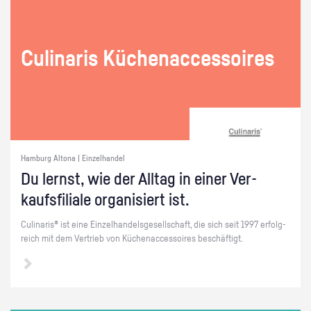
Cu­li­na­ris Kü­chen­ac­ces­soires
Hamburg Altona | Einzelhandel
Du lernst, wie der All­tag in einer Ver­
kaufs­fi­lia­le or­ga­ni­siert ist.
Cu­li­na­ris® ist eine Ein­zel­han­dels­ge­sell­schaft, die sich seit 1997 er­folg­
reich mit dem Ver­trieb von Kü­chen­ac­ces­soires be­schäf­tigt.