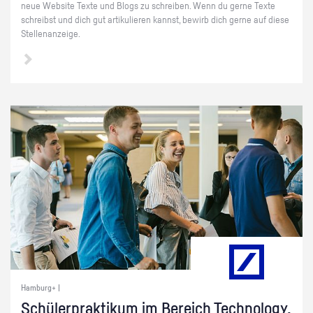
neue Web­site Texte und Blogs zu schrei­ben. Wenn du gerne Texte
schreibst und dich gut ar­ti­ku­lie­ren kannst, be­wirb dich gerne auf diese
Stel­len­an­zei­ge.
Hamburg+ |
Schü­ler­prak­ti­kum im Be­reich Tech­no­lo­gy,