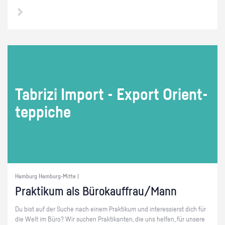
Tab­ri­zi Im­port - Ex­port Ori­ent­
tep­pi­che
Hamburg Hamburg-Mitte |
Prak­ti­kum als Bü­ro­kauf­frau/Mann
Du bist auf der Suche nach einem Prak­ti­kum und in­ter­es­sierst dich für
die Welt im Büro? Wir su­chen Prak­ti­kan­ten, die uns hel­fen, für un­se­re