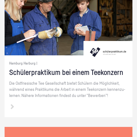
Hamburg Harburg |
Schü­ler­prak­ti­kum bei einem Tee­kon­zern
Die Ost­frie­si­sche Tee Ge­sell­schaft bie­tet Schü­lern die Mög­lich­keit,
wäh­rend eines Prak­ti­kums die Ar­beit in einem Tee­kon­zern ken­nen­zu­
ler­nen. Nä­he­re In­for­ma­tio­nen fin­dest du unter "Be­wer­ben"!