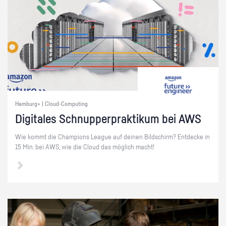
Hamburg+ | Cloud-Computing
Di­gi­ta­les Schnup­per­prak­ti­kum bei AWS
Wie kommt die Cham­pi­ons Le­ague auf dei­nen Bild­schirm? Ent­de­cke in
15 Min. bei AWS, wie die Cloud das mög­lich macht!