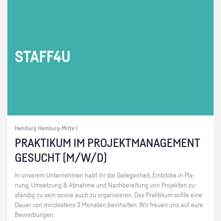
STAF­F4U
Hamburg Hamburg-Mitte |
PRAK­TI­KUM IM PRO­JEKT­MA­NAGE­MENT
GE­SUCHT (M/W/D)
In un­se­rem Un­ter­neh­men habt ihr die Ge­le­gen­heit, Ein­bli­cke in Pla­
nung, Um­set­zung & Ab­nah­me und Nach­be­rei­tung von Pro­jek­ten zu­
stän­dig zu sein sowie auch zu or­ga­ni­sie­ren. Das Prak­ti­kum soll­te eine
Dauer von min­des­tens 3 Mo­na­ten be­inhal­ten. Wir freu­en uns auf eure
Be­wer­bun­gen.