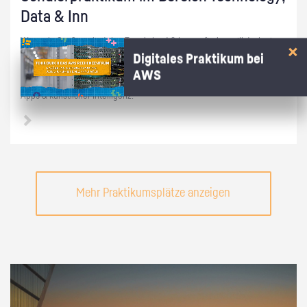
Data & Inn
Wenn du Spaß an di­gi­ta­len Trends hast & her­aus­fin­den willst, ob eine
di­gi­ta­le be­ruf­li­che Zu­kunft zu dir passt, kannst du mit dem Schü­ler­
Digitales Praktikum bei
prak­ti­kum im IT-Be­reich un­se­rer Bank auf Ent­de­ckungs­rei­se gehen.
AWS
Auf dich war­ten zwei ab­wechs­lungs­rei­che Wo­chen mit Ro­bo­tern,
Apps & künst­li­cher In­tel­li­genz.
Mehr Praktikumsplätze anzeigen