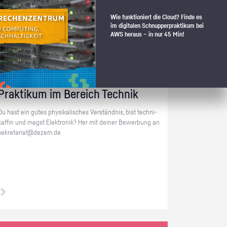
Wie funktioniert die Cloud? Finde es
im digitalen Schnupperpraktikum bei
AWS heraus – in nur 45 Min!
Berlin Mitte+ | Technik
Prak­ti­kum im Be­reich Tech­nik
Du hast ein gutes phy­si­ka­li­sches Ver­ständ­nis, bist tech­ni­
kaf­fin und magst Elek­tro­nik? Her mit dei­ner Be­wer­bung an
se­kre­ta­ri­at@​dezem.​de