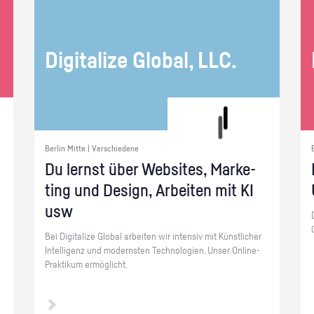
Di­gi­ta­li­ze Glo­bal, LLC.
Berlin Mitte | Verschiedene
Du lernst über Web­sites, Mar­ke­
ting und De­sign, Ar­bei­ten mit KI
usw
Bei Di­gi­ta­li­ze Glo­bal ar­bei­ten wir in­ten­siv mit Künst­li­cher
In­tel­li­genz und mo­derns­ten Tech­no­lo­gi­en. Unser On­line-
Prak­ti­kum er­mög­licht.