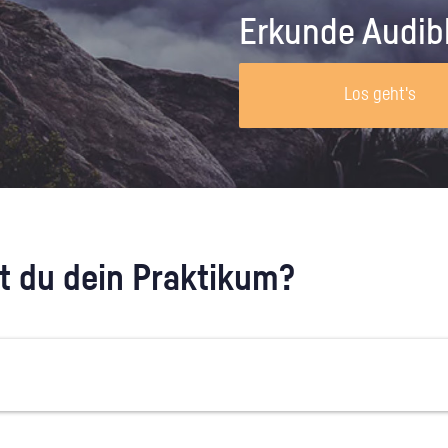
Unternehmen lohnt, wie man sich
auf dich neugier
Erkunde Audib
vorbereitet und wie ein Vorab-Anruf
abläuft.
Los geht's
 du dein Praktikum?