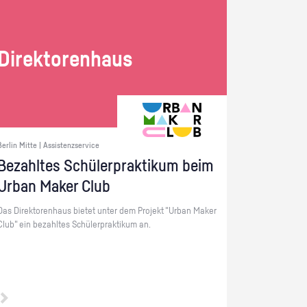
Di­rek­to­ren­haus
Berlin Mitte | Assistenzservice
Be­zahl­tes Schü­ler­prak­ti­kum beim
Urban Maker Club
Das Di­rek­to­ren­haus bie­tet unter dem Pro­jekt "Urban Maker
Club" ein be­zahl­tes Schü­ler­prak­ti­kum an.