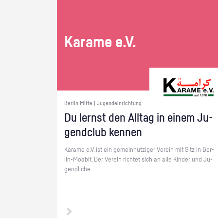
Ka­ra­me e.V.
Berlin Mitte | Jugendeinrichtung
Du lernst den All­tag in einem Ju­
gend­club ken­nen
Ka­ra­me e.V. ist ein ge­mein­nüt­zi­ger Ver­ein mit Sitz in Ber­
lin-Moa­bit. Der Ver­ein rich­tet sich an alle Kin­der und Ju­
gend­li­che.