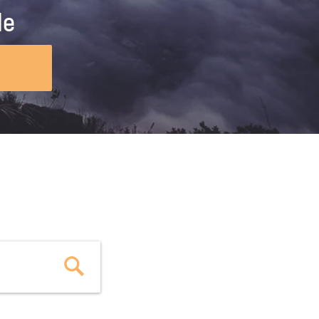
ig machst.
deinem Schülerpraktikum und die
le
Polizei-Ausbildung schon heute in
virtueller Realität!