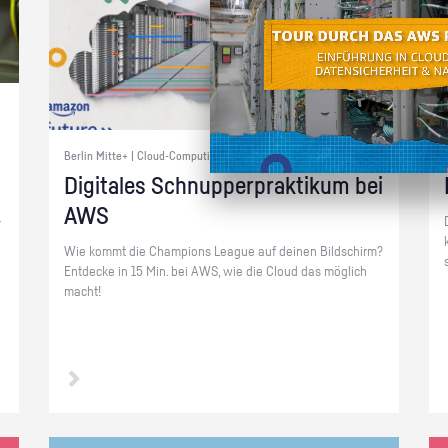
Berlin Mitte+ | Cloud-Computing
Di­gi­ta­les Schnup­per­prak­ti­kum bei
AWS
­
Wie kommt die Cham­pi­ons Le­ague auf dei­nen Bild­schirm?
Ent­de­cke in 15 Min. bei AWS, wie die Cloud das mög­lich
macht!