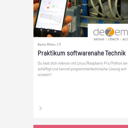
Berlin Mitte+ | IT
Prak­ti­kum soft­ware­na­he Tech­nik
Du hast dich in­ten­siv mit Linux/Raspber­ry Pi's/Py­thon be
schäf­tigt und kannst pro­gram­mier­tech­ni­sche Lö­sung ent­
wi­ckeln?