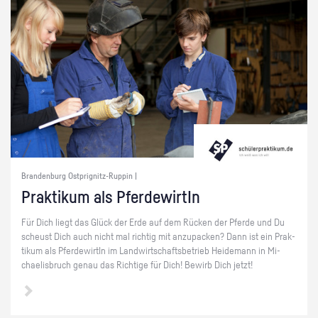
Brandenburg Ostprignitz-Ruppin |
Prak­ti­kum als Pfer­de­wir­tIn
Für Dich liegt das Glück der Erde auf dem Rü­cken der Pfer­de und Du
scheust Dich auch nicht mal rich­tig mit an­zu­pa­cken? Dann ist ein Prak­
ti­kum als Pfer­de­wir­tIn im Land­wirt­schafts­be­trieb Hei­de­mann in Mi­
chae­lis­bruch genau das Rich­ti­ge für Dich! Be­wirb Dich jetzt!