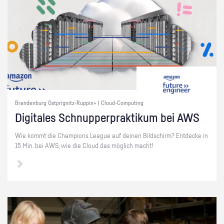
Brandenburg Ostprignitz-Ruppin+ | Cloud-Computing
Di­gi­ta­les Schnup­per­prak­ti­kum bei AWS
Wie kommt die Cham­pi­ons Le­ague auf dei­nen Bild­schirm? Ent­de­cke in
15 Min. bei AWS, wie die Cloud das mög­lich macht!