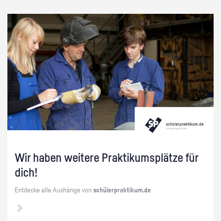
Wir haben wei­te­re Prak­ti­kums­plät­ze für
dich!
Ent­de­cke alle Aus­hän­ge von
schü­ler­prak­ti­kum.de