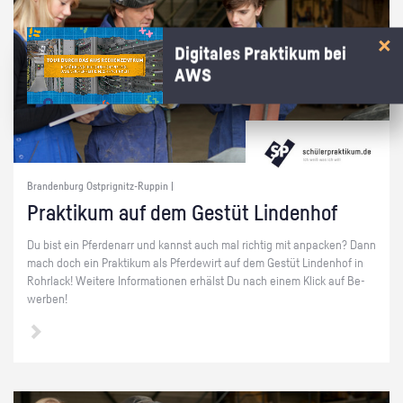
Digitales Praktikum bei
AWS
Brandenburg Ostprignitz-Ruppin |
Prak­ti­kum auf dem Ge­stüt Lin­den­hof
Du bist ein Pfer­de­narr und kannst auch mal rich­tig mit an­pa­cken? Dann
mach doch ein Prak­ti­kum als Pfer­de­wirt auf dem Ge­stüt Lin­den­hof in
Rohr­lack! Wei­te­re In­for­ma­tio­nen er­hälst Du nach einem Klick auf Be­
wer­ben!