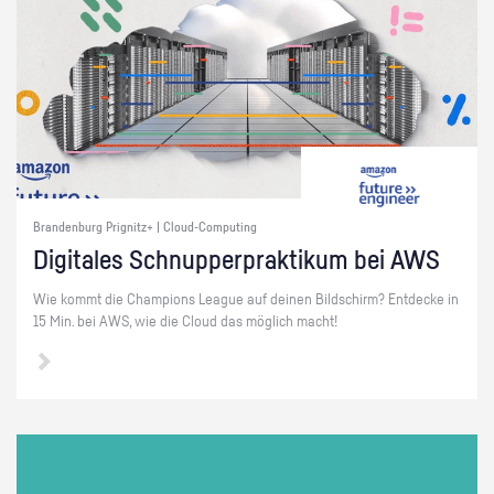
Brandenburg Prignitz+ | Cloud-Computing
Di­gi­ta­les Schnup­per­prak­ti­kum bei AWS
Wie kommt die Cham­pi­ons Le­ague auf dei­nen Bild­schirm? Ent­de­cke in
15 Min. bei AWS, wie die Cloud das mög­lich macht!