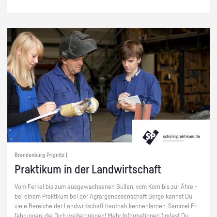
Brandenburg Prignitz |
Prak­ti­kum in der Land­wirt­schaft
Vom Fer­kel bis zum aus­ge­wach­se­nen Bul­len, vom Korn bis zur Ähre -
bei einem Prak­ti­kum bei der Agrar­ge­nos­sen­schaft Berge kannst Du
viele Be­rei­che der Land­wirt­schaft haut­nah ken­nen­ler­nen. Sam­mel Er­
fah­run­gen, die Dich wei­ter­brin­gen! Mehr In­for­ma­tio­nen fin­dest Du