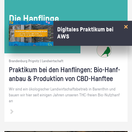
Die Han­f­lin­ge
Digitales Praktikum bei
AWS
Brandenburg Prignitz | Landwirtschaft
Prak­ti­kum bei den Han­f­lin­gen: Bio-Hanf­
an­bau & Pro­duk­ti­on von CBD-Hanf­tee
Wir sind ein öko­lo­gi­scher Land­wirt­schafts­be­trieb in Ba­rent­hin und
bauen wir hier seit ei­ni­gen Jah­ren un­se­ren THC-frei­en Bio-Nutz­h­anf
an