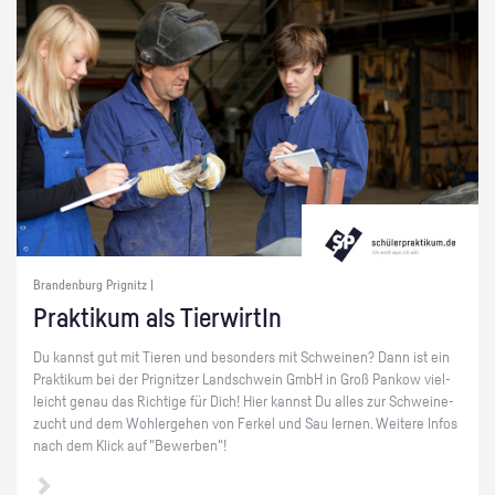
Brandenburg Prignitz |
Prak­ti­kum als Tier­wir­tIn
Du kannst gut mit Tie­ren und be­son­ders mit Schwei­nen? Dann ist ein
Prak­ti­kum bei der Pri­gnit­zer Land­schwein GmbH in Groß Pan­kow viel­
leicht genau das Rich­ti­ge für Dich! Hier kannst Du alles zur Schwei­ne­
zucht und dem Wohl­er­ge­hen von Fer­kel und Sau ler­nen. Wei­te­re Infos
nach dem Klick auf "Be­wer­ben"!