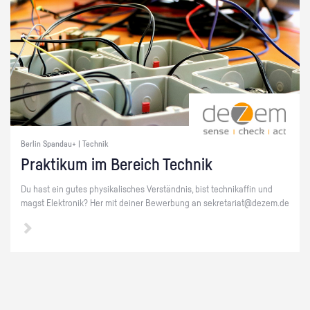
Berlin Spandau+ | Technik
Prak­ti­kum im Be­reich Tech­nik
Du hast ein gutes phy­si­ka­li­sches Ver­ständ­nis, bist tech­ni­kaf­fin und
magst Elek­tro­nik? Her mit dei­ner Be­wer­bung an se­kre­ta­ri­at@​dezem.​de