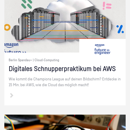
Berlin Spandau+ | Cloud-Computing
Di­gi­ta­les Schnup­per­prak­ti­kum bei AWS
Wie kommt die Cham­pi­ons Le­ague auf dei­nen Bild­schirm? Ent­de­cke in
15 Min. bei AWS, wie die Cloud das mög­lich macht!