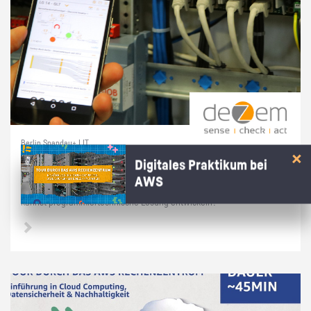
Berlin Spandau+ | IT
Prak­ti­kum soft­ware­na­he Tech­nik
Digitales Praktikum bei
AWS
Du hast dich in­ten­siv mit Linux/Raspber­ry Pi's/Py­thon be­schäf­tigt und
kannst pro­gram­mier­tech­ni­sche Lö­sung ent­wi­ckeln?