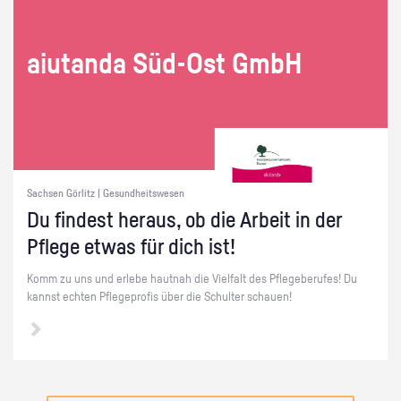
ai­utan­da Süd-Ost GmbH
Sachsen Görlitz | Gesundheitswesen
Du fin­dest her­aus, ob die Ar­beit in der
Pfle­ge etwas für dich ist!
Komm zu uns und er­le­be haut­nah die Viel­falt des Pfle­ge­be­ru­fes! Du
kannst ech­ten Pfle­ge­pro­fis über die Schul­ter schau­en!