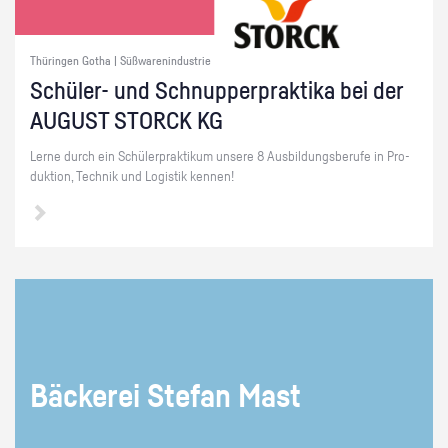
Thüringen Gotha | Süßwarenindustrie
Schü­ler- und Schnup­per­prak­ti­ka bei der
AU­GUST STORCK KG
Lerne durch ein Schü­ler­prak­ti­kum un­se­re 8 Aus­bil­dungs­be­ru­fe in Pro­
duk­ti­on, Tech­nik und Lo­gis­tik ken­nen!
Bä­cke­rei Ste­fan Mast