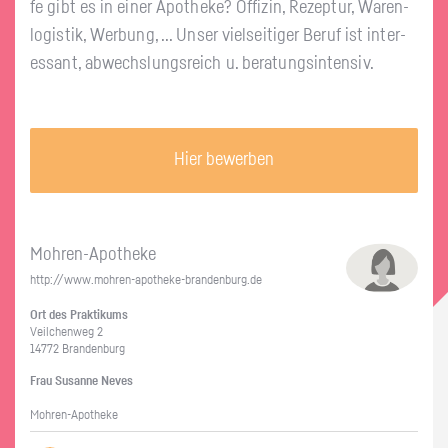
fe gibt es in einer Apo­the­ke? Of­fi­zin, Re­zep­tur, Wa­ren­
lo­gis­tik, Wer­bung, ... Unser viel­sei­ti­ger Beruf ist in­ter­
es­sant, ab­wechs­lungs­reich u. be­ra­tungs­in­ten­siv.
Hier bewerben
Moh­ren-Apo­the­ke
http://​www.​mohren-​apotheke-​brandenburg.​de
Ort des Prak­ti­kums
Veil­chen­weg 2
14772 Bran­den­burg
Frau Su­san­ne Neves
Moh­ren-Apo­the­ke