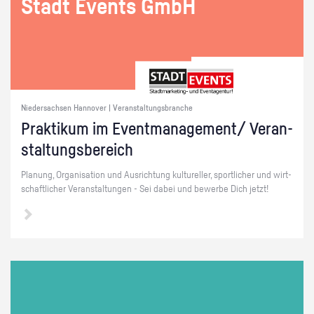
Stadt Events GmbH
Niedersachsen Hannover | Veranstaltungsbranche
Prak­ti­kum im Event­ma­nage­ment/ Ver­an­
stal­tungs­be­reich
Pla­nung, Or­ga­ni­sa­ti­on und Aus­rich­tung kul­tu­rel­ler, sport­li­cher und wirt­
schaft­li­cher Ver­an­stal­tun­gen - Sei dabei und be­wer­be Dich jetzt!