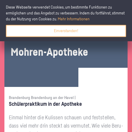
Diese Webseite verwendet Cookies, um bestimmte Funktionen zu
ermöglichen und das Angebot zu verbessern. Indem du fortfährst, stimmst
du der Nutzung von Cookies zu.
Mehr Informationen
Einverstanden!
Moh­ren-Apo­the­ke
Brandenburg Brandenburg an der Havel |
Schü­ler­prak­ti­kum in der Apo­the­ke
Ein­mal hin­ter die Ku­lis­sen schau­en und fest­stel­len,
dass viel mehr drin steckt als ver­mu­tet. Wie viele Be­ru­