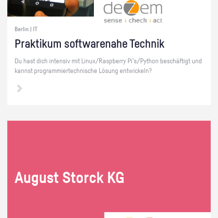
Berlin | IT
Prak­ti­kum soft­ware­na­he Tech­nik
Du hast dich in­ten­siv mit Linux/Raspber­ry Pi's/Py­thon be­schäf­tigt und
kannst pro­gram­mier­tech­ni­sche Lö­sung ent­wi­ckeln?
Au­gust Storck KG