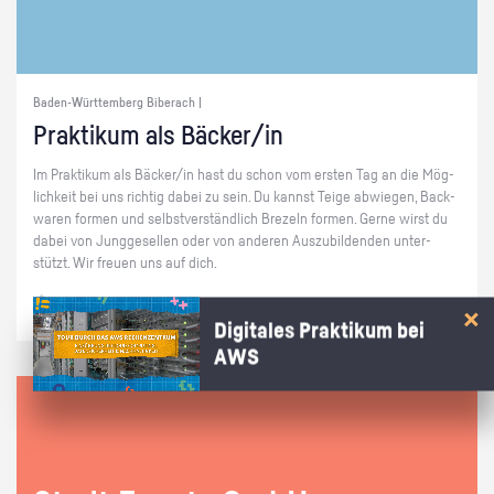
Baden-Württemberg Biberach |
Prak­ti­kum als Bä­cker/in
Im Prak­ti­kum als Bä­cker/in hast du schon vom ers­ten Tag an die Mög­
lich­keit bei uns rich­tig dabei zu sein. Du kannst Teige ab­wie­gen, Back­
wa­ren for­men und selbst­ver­ständ­lich Bre­zeln for­men. Gerne wirst du
dabei von Jung­ge­sel­len oder von an­de­ren Aus­zu­bil­den­den un­ter­
stützt. Wir freu­en uns auf dich.
Digitales Praktikum bei
AWS