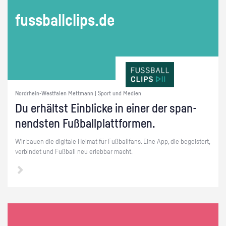
fuss­ball­clips.de
Nordrhein-Westfalen Mettmann | Sport und Medien
Du er­hältst Ein­bli­cke in einer der span­
nends­ten Fuß­ball­platt­for­men.
Wir bauen die di­gi­ta­le Hei­mat für Fuß­ball­fans. Eine App, die be­geis­tert,
ver­bin­det und Fuß­ball neu er­leb­bar macht.