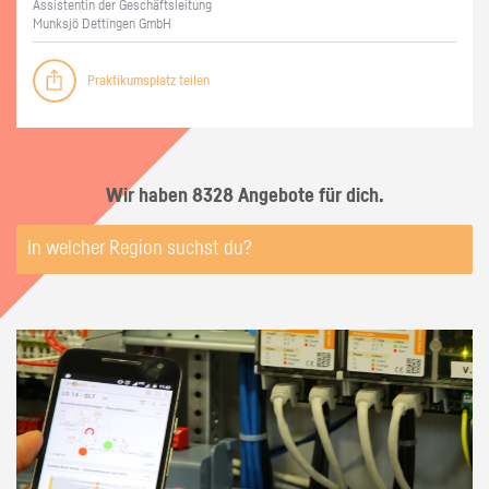
As­sis­ten­tin der Ge­schäfts­lei­tung
Munksjö Det­tin­gen GmbH
Praktikumsplatz teilen
Wir haben 8328 Angebote für dich.