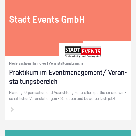
Stadt Events GmbH
Niedersachsen Hannover | Veranstaltungsbranche
Prak­ti­kum im Event­ma­nage­ment/ Ver­an­
stal­tungs­be­reich
Pla­nung, Or­ga­ni­sa­ti­on und Aus­rich­tung kul­tu­rel­ler, sport­li­cher und wirt­
schaft­li­cher Ver­an­stal­tun­gen - Sei dabei und be­wer­be Dich jetzt!