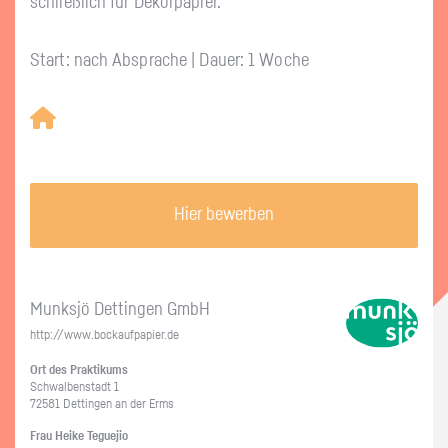
schließ­lich für De­kor­pa­pier.
Start: nach Absprache | Dauer: 1 Woche
Hier bewerben
Munksjö Det­tin­gen GmbH
http://​www.​boc​kauf​papi​er.​de
Ort des Prak­ti­kums
Schwal­ben­stadt 1
72581 Det­tin­gen an der Erms
Frau Heike Te­gue­jio