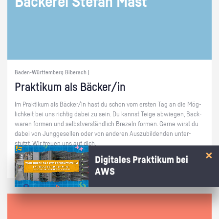
Bä­cke­rei Ste­fan Mast
Baden-Württemberg Biberach |
Prak­ti­kum als Bä­cker/in
Im Prak­ti­kum als Bä­cker/in hast du schon vom ers­ten Tag an die Mög­
lich­keit bei uns rich­tig dabei zu sein. Du kannst Teige ab­wie­gen, Back­
wa­ren for­men und selbst­ver­ständ­lich Bre­zeln for­men. Gerne wirst du
dabei von Jung­ge­sel­len oder von an­de­ren Aus­zu­bil­den­den un­ter­
stützt. Wir freu­en uns auf dich.
Digitales Praktikum bei
AWS