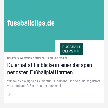
fuss­ball­clips.de
Nordrhein-Westfalen Mettmann | Sport und Medien
Du er­hältst Ein­bli­cke in einer der span­
nends­ten Fuß­ball­platt­for­men.
Wir bauen die di­gi­ta­le Hei­mat für Fuß­ball­fans. Eine App, die be­geis­tert,
ver­bin­det und Fuß­ball neu er­leb­bar macht.