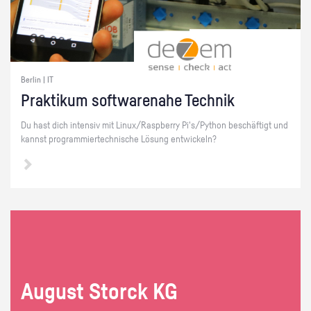
Berlin | IT
Prak­ti­kum soft­ware­na­he Tech­nik
Du hast dich in­ten­siv mit Linux/Raspber­ry Pi's/Py­thon be­schäf­tigt und
kannst pro­gram­mier­tech­ni­sche Lö­sung ent­wi­ckeln?
Au­gust Storck KG