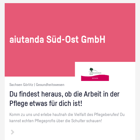
ai­utan­da Süd-Ost GmbH
Sachsen Görlitz | Gesundheitswesen
Du fin­dest her­aus, ob die Ar­beit in der
Pfle­ge etwas für dich ist!
Komm zu uns und er­le­be haut­nah die Viel­falt des Pfle­ge­be­ru­fes! Du
kannst ech­ten Pfle­ge­pro­fis über die Schul­ter schau­en!