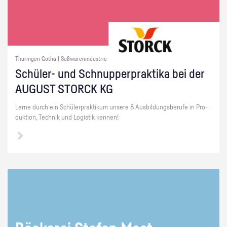
Thüringen Gotha | Süßwarenindustrie
Schü­ler- und Schnup­per­prak­ti­ka bei der
AU­GUST STORCK KG
Lerne durch ein Schü­ler­prak­ti­kum un­se­re 8 Aus­bil­dungs­be­ru­fe in Pro­
duk­ti­on, Tech­nik und Lo­gis­tik ken­nen!