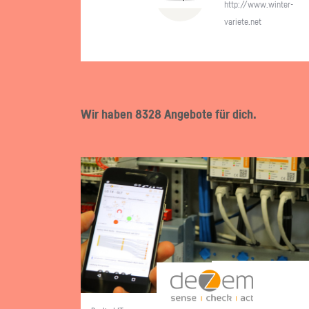
http://​www.​winter-​
variete.​net
Wir haben 8328 Angebote für dich.