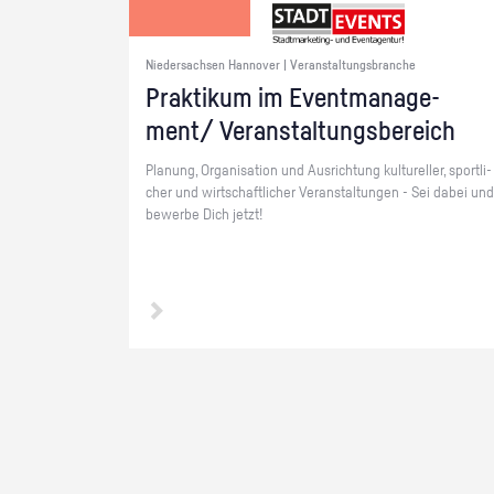
Niedersachsen Hannover | Veranstaltungsbranche
Prak­ti­kum im Event­ma­nage­
ment/ Ver­an­stal­tungs­be­reich
Pla­nung, Or­ga­ni­sa­ti­on und Aus­rich­tung kul­tu­rel­ler, sport­li­
cher und wirt­schaft­li­cher Ver­an­stal­tun­gen - Sei dabei und
be­wer­be Dich jetzt!