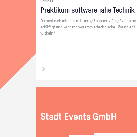
Berlin | IT
Prak­ti­kum soft­ware­na­he Tech­nik
Du hast dich in­ten­siv mit Linux/Raspber­ry Pi's/Py­thon be
schäf­tigt und kannst pro­gram­mier­tech­ni­sche Lö­sung ent­
wi­ckeln?
Stadt Events GmbH