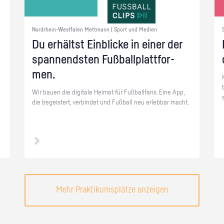
Nordrhein-Westfalen Mettmann | Sport und Medien
Du er­hältst Ein­bli­cke in einer der
span­nends­ten Fuß­ball­platt­for­
men.
Wir bauen die di­gi­ta­le Hei­mat für Fuß­ball­fans. Eine App,
die be­geis­tert, ver­bin­det und Fuß­ball neu er­leb­bar macht.
Mehr Praktikumsplätze anzeigen