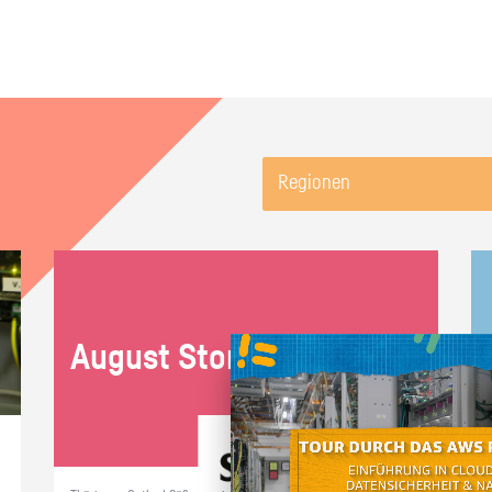
Regionen
Au­gust Storck KG