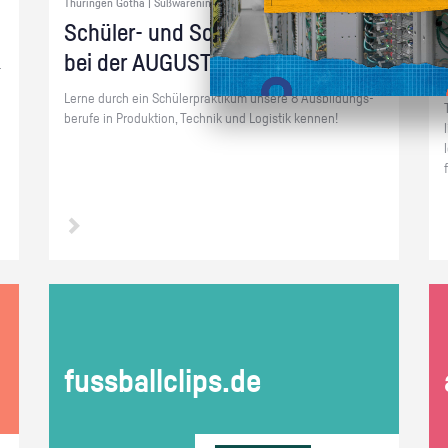
Thüringen Gotha | Süßwarenindustrie
Schü­ler- und Schnup­per­prak­ti­ka
bei der AU­GUST STORCK KG
­
Lerne durch ein Schü­ler­prak­ti­kum un­se­re 8 Aus­bil­dungs­
be­ru­fe in Pro­duk­ti­on, Tech­nik und Lo­gis­tik ken­nen!
fuss­ball­clips.de