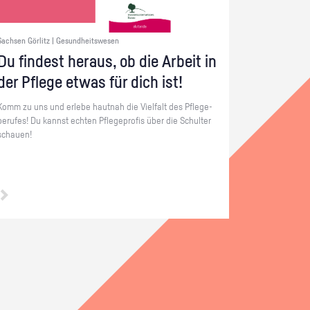
Sachsen Görlitz | Gesundheitswesen
Du fin­dest her­aus, ob die Ar­beit in
der Pfle­ge etwas für dich ist!
Komm zu uns und er­le­be haut­nah die Viel­falt des Pfle­ge­
be­ru­fes! Du kannst ech­ten Pfle­ge­pro­fis über die Schul­ter
schau­en!