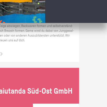
Baden-Württemberg Biberach |
Prak­ti­kum als Bä­cker/in
Im Prak­ti­kum als Bä­cker/in hast du schon vom ers­ten Tag
an die Mög­lich­keit bei uns rich­tig dabei zu sein. Du kannst
Teige ab­wie­gen, Back­wa­ren for­men und selbst­ver­ständ­
lich Bre­zeln for­men. Gerne wirst du dabei von Jung­ge­sel­
len oder von an­de­ren Aus­zu­bil­den­den un­ter­stützt. Wir
freu­en uns auf dich.
ai­utan­da Süd-Ost GmbH